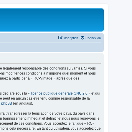
Inscription
Connexion
tre légalement responsable des conditions suivantes. Si vous
vons modifier ces conditions à n’importe quel moment et nous
tinuez à participer à « RC-Vintage » après que des
ns déclaré sous la «
licence publique générale GNU 2.0
» et qui
ed ne peut en aucun cas être tenu comme responsable de la
de phpBB
(en anglais).
ait transgresser la législation de votre pays, du pays dans
un bannissement immédiat et définitif et nous nous réservons le
nforcement de ces conditions. Vous acceptez le fait que « RC-
imons cela nécessaire. En tant qu’utilisateur, vous acceptez que