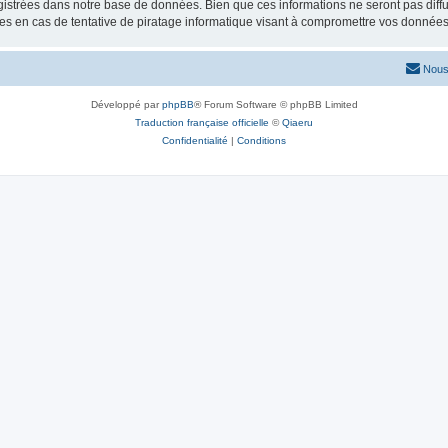
istrées dans notre base de données. Bien que ces informations ne seront pas diffu
s en cas de tentative de piratage informatique visant à compromettre vos données
Nous
Développé par
phpBB
® Forum Software © phpBB Limited
Traduction française officielle
©
Qiaeru
Confidentialité
|
Conditions