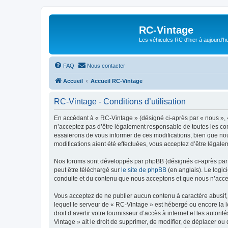
RC-Vintage
Les véhicules RC d'hier à aujourd'hu
FAQ
Nous contacter
Accueil
Accueil RC-Vintage
RC-Vintage - Conditions d’utilisation
En accédant à « RC-Vintage » (désigné ci-après par « nous », «
n’acceptez pas d’être légalement responsable de toutes les con
essaierons de vous informer de ces modifications, bien que nou
modifications aient été effectuées, vous acceptez d’être légale
Nos forums sont développés par phpBB (désignés ci-après par «
peut être téléchargé sur
le site de phpBB
(en anglais). Le logic
conduite et du contenu que nous acceptons et que nous n’acce
Vous acceptez de ne publier aucun contenu à caractère abusif, 
lequel le serveur de « RC-Vintage » est hébergé ou encore la l
droit d’avertir votre fournisseur d’accès à internet et les autor
Vintage » ait le droit de supprimer, de modifier, de déplacer o