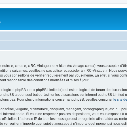
i
 notre », « nos », « RC-Vintage » et « https://rc-vintage.com »), vous acceptez d’ê
ditions suivantes, veuillez ne pas utiliser et accéder à « RC-Vintage ». Nous pou
s vous conseillons de vérifier régulièrement par vous-même. En effet, si vous con
ment responsable des conditions modifiées et mises à jour.
 logiciel phpBB » et « phpBB Limited ») qui est un logiciel de forum de discussio
iel phpBB a pour seul but de faciliter les discussions sur internet et phpBB Limit
ptons pas. Pour plus d’informations concernant phpBB, veuillez consulter
le site 
obscène, vulgaire, diffamatoire, choquant, menaçant, pornographique, etc. qui pourr
oi internationale. Si vous ne respectez pas ces dispositions, vous vous exposez à 
ités officielles. L’adresse IP de tous les messages est enregistrée afin d’aider au re
u de verrouiller n’importe quel sujet et message à n’importe quel moment si nous est