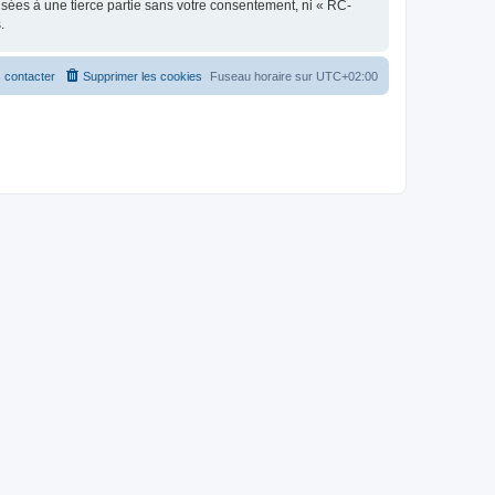
sées à une tierce partie sans votre consentement, ni « RC-
.
 contacter
Supprimer les cookies
Fuseau horaire sur
UTC+02:00