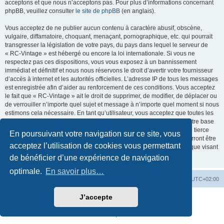
acceptons et que nous n’acceptons pas. Pour plus d’informations concernant
phpBB, veuillez consulter
le site de phpBB
(en anglais).
Vous acceptez de ne publier aucun contenu à caractère abusif, obscène,
vulgaire, diffamatoire, choquant, menaçant, pornographique, etc. qui pourrait
transgresser la législation de votre pays, du pays dans lequel le serveur de
« RC-Vintage » est hébergé ou encore la loi internationale. Si vous ne
respectez pas ces dispositions, vous vous exposez à un bannissement
immédiat et définitif et nous nous réservons le droit d’avertir votre fournisseur
d’accès à internet et les autorités officielles. L’adresse IP de tous les messages
est enregistrée afin d’aider au renforcement de ces conditions. Vous acceptez
le fait que « RC-Vintage » ait le droit de supprimer, de modifier, de déplacer ou
de verrouiller n’importe quel sujet et message à n’importe quel moment si nous
estimons cela nécessaire. En tant qu’utilisateur, vous acceptez que toutes les
informations que vous avez renseignées soient enregistrées dans notre base
de données. Bien que ces informations ne seront pas diffusées à une tierce
En poursuivant votre navigation sur ce site, vous
partie sans votre consentement, ni « RC-Vintage », ni phpBB, ne pourront être
acceptez l’utilisation de cookies vous permettant
tenus comme responsables en cas de tentative de piratage informatique visant
à compromettre vos données.
de bénéficier d’une expérience de navigation
optimale.
En savoir plus…
Accueil
Accueil RC-Vintage
Fuseau horaire sur
UTC+02:00
J’accepte
Développé par
phpBB
® Forum Software © phpBB Limited
Traduction française officielle
©
Qiaeru
Confidentialité
|
Conditions