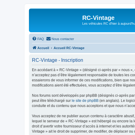
RC-Vintage
Les véhicules RC d'hier à aujourd'hu
FAQ
Nous contacter
Accueil
Accueil RC-Vintage
RC-Vintage - Inscription
En accédant à « RC-Vintage » (désigné ci-après par « nous », «
n’acceptez pas d’être légalement responsable de toutes les con
essaierons de vous informer de ces modifications, bien que nou
modifications aient été effectuées, vous acceptez d’être légale
Nos forums sont développés par phpBB (désignés ci-après par «
peut être téléchargé sur
le site de phpBB
(en anglais). Le logic
conduite et du contenu que nous acceptons et que nous n’acce
Vous acceptez de ne publier aucun contenu à caractère abusif, 
lequel le serveur de « RC-Vintage » est hébergé ou encore la l
droit d’avertir votre fournisseur d’accès à internet et les autor
Vintage » ait le droit de supprimer, de modifier, de déplacer o