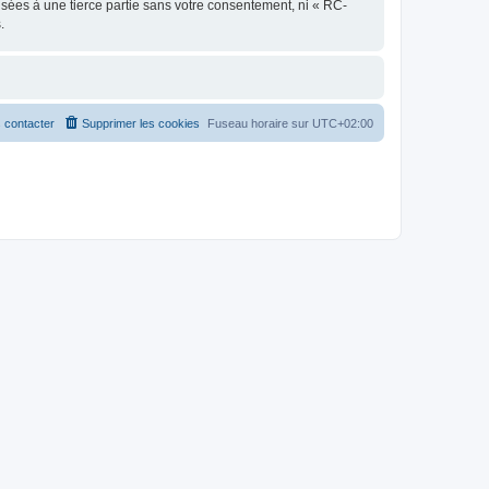
sées à une tierce partie sans votre consentement, ni « RC-
.
 contacter
Supprimer les cookies
Fuseau horaire sur
UTC+02:00