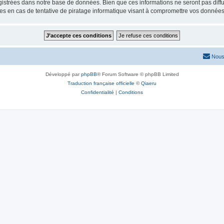
istrées dans notre base de données. Bien que ces informations ne seront pas diffu
s en cas de tentative de piratage informatique visant à compromettre vos données
Nous
Développé par
phpBB
® Forum Software © phpBB Limited
Traduction française officielle
©
Qiaeru
Confidentialité
|
Conditions