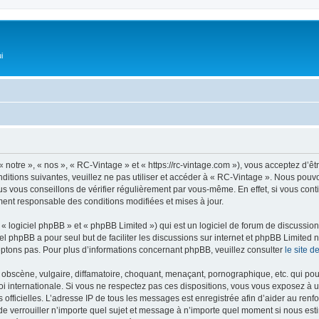
i
 notre », « nos », « RC-Vintage » et « https://rc-vintage.com »), vous acceptez d’ê
ditions suivantes, veuillez ne pas utiliser et accéder à « RC-Vintage ». Nous pou
s vous conseillons de vérifier régulièrement par vous-même. En effet, si vous con
ment responsable des conditions modifiées et mises à jour.
 logiciel phpBB » et « phpBB Limited ») qui est un logiciel de forum de discussio
iel phpBB a pour seul but de faciliter les discussions sur internet et phpBB Limit
ptons pas. Pour plus d’informations concernant phpBB, veuillez consulter
le site 
obscène, vulgaire, diffamatoire, choquant, menaçant, pornographique, etc. qui pourr
oi internationale. Si vous ne respectez pas ces dispositions, vous vous exposez à 
ités officielles. L’adresse IP de tous les messages est enregistrée afin d’aider au re
u de verrouiller n’importe quel sujet et message à n’importe quel moment si nous est