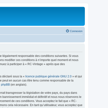
Connexion
tre légalement responsable des conditions suivantes. Si vous
vons modifier ces conditions à n’importe quel moment et nous
tinuez à participer à « RC-Vintage » après que des
ns déclaré sous la «
licence publique générale GNU 2.0
» et qui
ed ne peut en aucun cas être tenu comme responsable de la
de phpBB
(en anglais).
ait transgresser la législation de votre pays, du pays dans
un bannissement immédiat et définitif et nous nous réservons le
nforcement de ces conditions. Vous acceptez le fait que « RC-
imons cela nécessaire. En tant qu’utilisateur, vous acceptez que