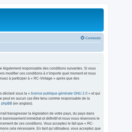
Connexion
tre légalement responsable des conditions suivantes. Si vous
vons modifier ces conditions à n’importe quel moment et nous
tinuez à participer à « RC-Vintage » après que des
ns déclaré sous la «
licence publique générale GNU 2.0
» et qui
ed ne peut en aucun cas être tenu comme responsable de la
de phpBB
(en anglais).
ait transgresser la législation de votre pays, du pays dans
un bannissement immédiat et définitif et nous nous réservons le
nforcement de ces conditions. Vous acceptez le fait que « RC-
imons cela nécessaire. En tant qu’utilisateur, vous acceptez que