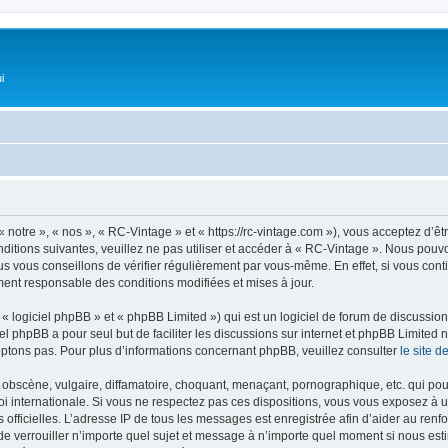
i
 notre », « nos », « RC-Vintage » et « https://rc-vintage.com »), vous acceptez d’ê
ditions suivantes, veuillez ne pas utiliser et accéder à « RC-Vintage ». Nous pou
s vous conseillons de vérifier régulièrement par vous-même. En effet, si vous con
ment responsable des conditions modifiées et mises à jour.
 logiciel phpBB » et « phpBB Limited ») qui est un logiciel de forum de discussio
iel phpBB a pour seul but de faciliter les discussions sur internet et phpBB Limit
ptons pas. Pour plus d’informations concernant phpBB, veuillez consulter
le site 
obscène, vulgaire, diffamatoire, choquant, menaçant, pornographique, etc. qui pourr
oi internationale. Si vous ne respectez pas ces dispositions, vous vous exposez à 
ités officielles. L’adresse IP de tous les messages est enregistrée afin d’aider au re
u de verrouiller n’importe quel sujet et message à n’importe quel moment si nous est