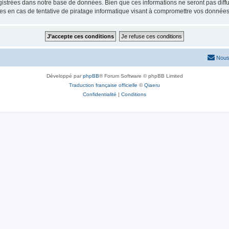
istrées dans notre base de données. Bien que ces informations ne seront pas diffu
s en cas de tentative de piratage informatique visant à compromettre vos données
Nous
Développé par
phpBB
® Forum Software © phpBB Limited
Traduction française officielle
©
Qiaeru
Confidentialité
|
Conditions