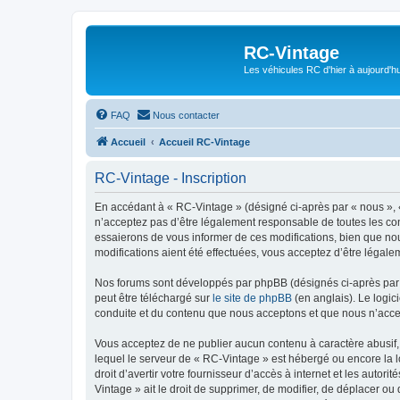
RC-Vintage
Les véhicules RC d'hier à aujourd'hu
FAQ
Nous contacter
Accueil
Accueil RC-Vintage
RC-Vintage - Inscription
En accédant à « RC-Vintage » (désigné ci-après par « nous », «
n’acceptez pas d’être légalement responsable de toutes les con
essaierons de vous informer de ces modifications, bien que nou
modifications aient été effectuées, vous acceptez d’être légale
Nos forums sont développés par phpBB (désignés ci-après par «
peut être téléchargé sur
le site de phpBB
(en anglais). Le logic
conduite et du contenu que nous acceptons et que nous n’acce
Vous acceptez de ne publier aucun contenu à caractère abusif, 
lequel le serveur de « RC-Vintage » est hébergé ou encore la l
droit d’avertir votre fournisseur d’accès à internet et les autor
Vintage » ait le droit de supprimer, de modifier, de déplacer o