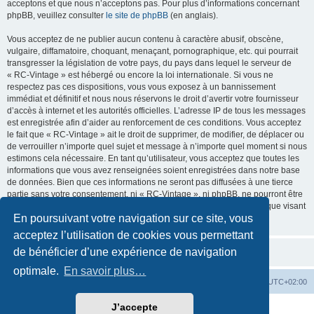
acceptons et que nous n’acceptons pas. Pour plus d’informations concernant
phpBB, veuillez consulter
le site de phpBB
(en anglais).
Vous acceptez de ne publier aucun contenu à caractère abusif, obscène,
vulgaire, diffamatoire, choquant, menaçant, pornographique, etc. qui pourrait
transgresser la législation de votre pays, du pays dans lequel le serveur de
« RC-Vintage » est hébergé ou encore la loi internationale. Si vous ne
respectez pas ces dispositions, vous vous exposez à un bannissement
immédiat et définitif et nous nous réservons le droit d’avertir votre fournisseur
d’accès à internet et les autorités officielles. L’adresse IP de tous les messages
est enregistrée afin d’aider au renforcement de ces conditions. Vous acceptez
le fait que « RC-Vintage » ait le droit de supprimer, de modifier, de déplacer ou
de verrouiller n’importe quel sujet et message à n’importe quel moment si nous
estimons cela nécessaire. En tant qu’utilisateur, vous acceptez que toutes les
informations que vous avez renseignées soient enregistrées dans notre base
de données. Bien que ces informations ne seront pas diffusées à une tierce
partie sans votre consentement, ni « RC-Vintage », ni phpBB, ne pourront être
tenus comme responsables en cas de tentative de piratage informatique visant
En poursuivant votre navigation sur ce site, vous
à compromettre vos données.
acceptez l’utilisation de cookies vous permettant
de bénéficier d’une expérience de navigation
optimale.
En savoir plus…
Accueil
Accueil RC-Vintage
Fuseau horaire sur
UTC+02:00
J’accepte
Développé par
phpBB
® Forum Software © phpBB Limited