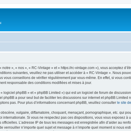
i
 notre », « nos », « RC-Vintage » et « https://rc-vintage.com »), vous acceptez d’ê
ditions suivantes, veuillez ne pas utiliser et accéder à « RC-Vintage ». Nous pou
s vous conseillons de vérifier régulièrement par vous-même. En effet, si vous con
ment responsable des conditions modifiées et mises à jour.
 logiciel phpBB » et « phpBB Limited ») qui est un logiciel de forum de discussio
iel phpBB a pour seul but de faciliter les discussions sur internet et phpBB Limit
ptons pas. Pour plus d’informations concernant phpBB, veuillez consulter
le site 
obscène, vulgaire, diffamatoire, choquant, menaçant, pornographique, etc. qui pourr
oi internationale. Si vous ne respectez pas ces dispositions, vous vous exposez à 
ités officielles. L’adresse IP de tous les messages est enregistrée afin d’aider au re
u de verrouiller n’importe quel sujet et message à n’importe quel moment si nous est