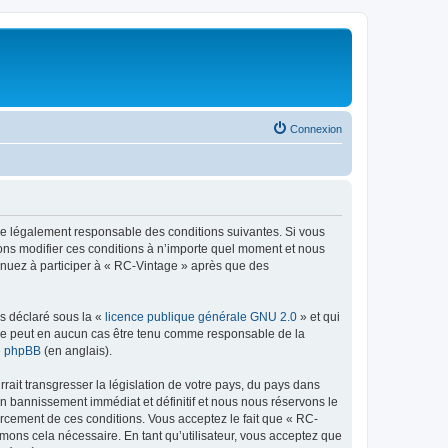
Connexion
tre légalement responsable des conditions suivantes. Si vous
vons modifier ces conditions à n’importe quel moment et nous
tinuez à participer à « RC-Vintage » après que des
ns déclaré sous la «
licence publique générale GNU 2.0
» et qui
ed ne peut en aucun cas être tenu comme responsable de la
de phpBB
(en anglais).
ait transgresser la législation de votre pays, du pays dans
un bannissement immédiat et définitif et nous nous réservons le
nforcement de ces conditions. Vous acceptez le fait que « RC-
imons cela nécessaire. En tant qu’utilisateur, vous acceptez que