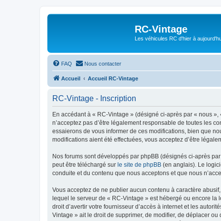
RC-Vintage
Les véhicules RC d'hier à aujourd'hu
FAQ
Nous contacter
Accueil
Accueil RC-Vintage
RC-Vintage - Inscription
En accédant à « RC-Vintage » (désigné ci-après par « nous », «
n’acceptez pas d’être légalement responsable de toutes les con
essaierons de vous informer de ces modifications, bien que nou
modifications aient été effectuées, vous acceptez d’être légale
Nos forums sont développés par phpBB (désignés ci-après par «
peut être téléchargé sur
le site de phpBB
(en anglais). Le logic
conduite et du contenu que nous acceptons et que nous n’acce
Vous acceptez de ne publier aucun contenu à caractère abusif, 
lequel le serveur de « RC-Vintage » est hébergé ou encore la l
droit d’avertir votre fournisseur d’accès à internet et les autor
Vintage » ait le droit de supprimer, de modifier, de déplacer o