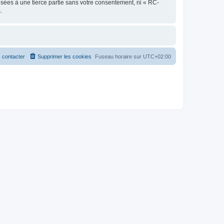
sées à une tierce partie sans votre consentement, ni « RC-
.
 contacter
Supprimer les cookies
Fuseau horaire sur
UTC+02:00