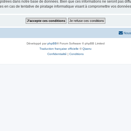
istrées dans notre base de données. Bien que ces informations ne seront pas diffu
s en cas de tentative de piratage informatique visant à compromettre vos données
Nous
Développé par
phpBB
® Forum Software © phpBB Limited
Traduction française officielle
©
Qiaeru
Confidentialité
|
Conditions