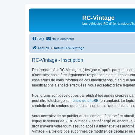
RC-Vintage
Les véhicules RC d'hier à aujourd'hu
FAQ
Nous contacter
Accueil
Accueil RC-Vintage
RC-Vintage - Inscription
En accédant à « RC-Vintage » (désigné ci-après par « nous », «
n’acceptez pas d’être légalement responsable de toutes les con
essaierons de vous informer de ces modifications, bien que nou
modifications aient été effectuées, vous acceptez d’être légale
Nos forums sont développés par phpBB (désignés ci-après par «
peut être téléchargé sur
le site de phpBB
(en anglais). Le logic
conduite et du contenu que nous acceptons et que nous n’acce
Vous acceptez de ne publier aucun contenu à caractère abusif, 
lequel le serveur de « RC-Vintage » est hébergé ou encore la l
droit d’avertir votre fournisseur d’accès à internet et les autor
Vintage » ait le droit de supprimer, de modifier, de déplacer o