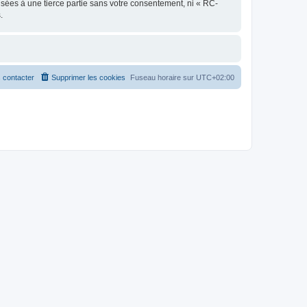
sées à une tierce partie sans votre consentement, ni « RC-
.
 contacter
Supprimer les cookies
Fuseau horaire sur
UTC+02:00