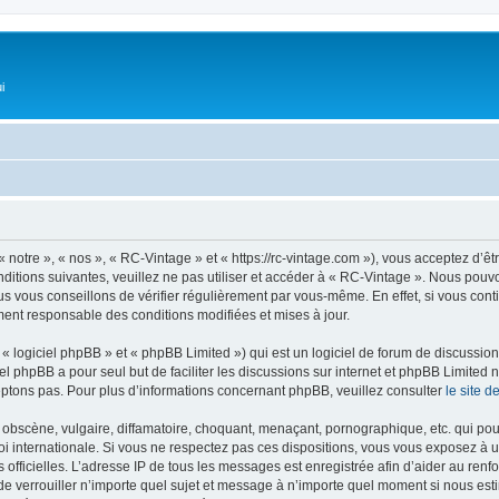
i
 notre », « nos », « RC-Vintage » et « https://rc-vintage.com »), vous acceptez d’ê
ditions suivantes, veuillez ne pas utiliser et accéder à « RC-Vintage ». Nous pou
s vous conseillons de vérifier régulièrement par vous-même. En effet, si vous con
ment responsable des conditions modifiées et mises à jour.
 logiciel phpBB » et « phpBB Limited ») qui est un logiciel de forum de discussio
iel phpBB a pour seul but de faciliter les discussions sur internet et phpBB Limit
ptons pas. Pour plus d’informations concernant phpBB, veuillez consulter
le site 
obscène, vulgaire, diffamatoire, choquant, menaçant, pornographique, etc. qui pourr
oi internationale. Si vous ne respectez pas ces dispositions, vous vous exposez à 
ités officielles. L’adresse IP de tous les messages est enregistrée afin d’aider au re
u de verrouiller n’importe quel sujet et message à n’importe quel moment si nous est