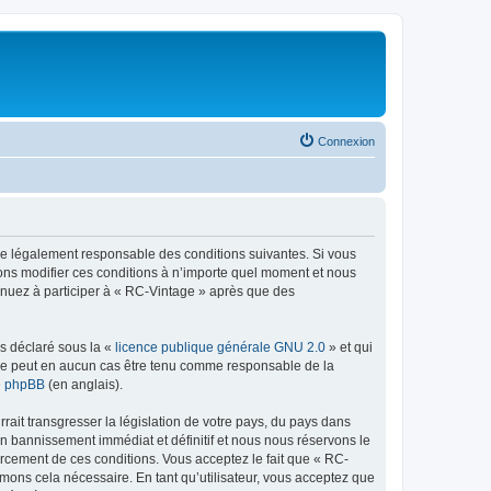
Connexion
tre légalement responsable des conditions suivantes. Si vous
vons modifier ces conditions à n’importe quel moment et nous
tinuez à participer à « RC-Vintage » après que des
ns déclaré sous la «
licence publique générale GNU 2.0
» et qui
ed ne peut en aucun cas être tenu comme responsable de la
de phpBB
(en anglais).
ait transgresser la législation de votre pays, du pays dans
un bannissement immédiat et définitif et nous nous réservons le
nforcement de ces conditions. Vous acceptez le fait que « RC-
imons cela nécessaire. En tant qu’utilisateur, vous acceptez que