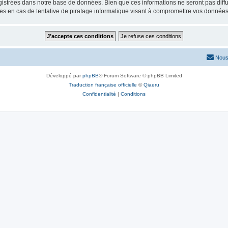
istrées dans notre base de données. Bien que ces informations ne seront pas diffu
s en cas de tentative de piratage informatique visant à compromettre vos données
Nous
Développé par
phpBB
® Forum Software © phpBB Limited
Traduction française officielle
©
Qiaeru
Confidentialité
|
Conditions