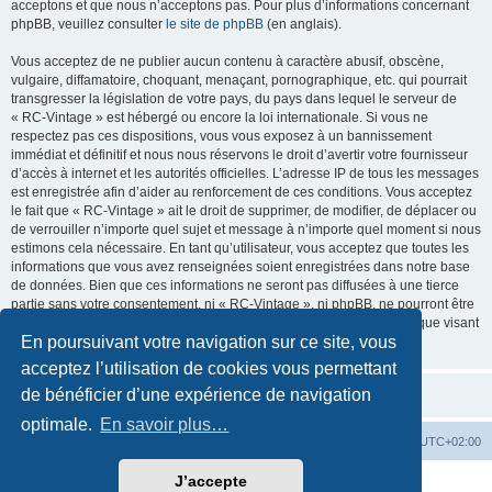
acceptons et que nous n’acceptons pas. Pour plus d’informations concernant
phpBB, veuillez consulter
le site de phpBB
(en anglais).
Vous acceptez de ne publier aucun contenu à caractère abusif, obscène,
vulgaire, diffamatoire, choquant, menaçant, pornographique, etc. qui pourrait
transgresser la législation de votre pays, du pays dans lequel le serveur de
« RC-Vintage » est hébergé ou encore la loi internationale. Si vous ne
respectez pas ces dispositions, vous vous exposez à un bannissement
immédiat et définitif et nous nous réservons le droit d’avertir votre fournisseur
d’accès à internet et les autorités officielles. L’adresse IP de tous les messages
est enregistrée afin d’aider au renforcement de ces conditions. Vous acceptez
le fait que « RC-Vintage » ait le droit de supprimer, de modifier, de déplacer ou
de verrouiller n’importe quel sujet et message à n’importe quel moment si nous
estimons cela nécessaire. En tant qu’utilisateur, vous acceptez que toutes les
informations que vous avez renseignées soient enregistrées dans notre base
de données. Bien que ces informations ne seront pas diffusées à une tierce
partie sans votre consentement, ni « RC-Vintage », ni phpBB, ne pourront être
tenus comme responsables en cas de tentative de piratage informatique visant
En poursuivant votre navigation sur ce site, vous
à compromettre vos données.
acceptez l’utilisation de cookies vous permettant
de bénéficier d’une expérience de navigation
optimale.
En savoir plus…
Accueil
Accueil RC-Vintage
Fuseau horaire sur
UTC+02:00
J’accepte
Développé par
phpBB
® Forum Software © phpBB Limited