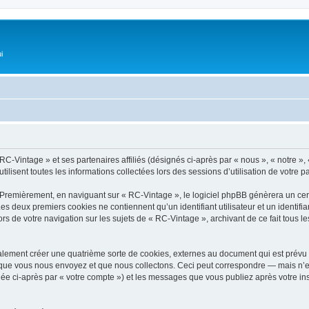
i
RC-Vintage » et ses partenaires affiliés (désignés ci-après par « nous », « notre »,
ilisent toutes les informations collectées lors des sessions d’utilisation de votre p
 Premièrement, en naviguant sur « RC-Vintage », le logiciel phpBB génèrera un cert
 Les deux premiers cookies ne contiennent qu’un identifiant utilisateur et un ident
rs de votre navigation sur les sujets de « RC-Vintage », archivant de ce fait tous 
lement créer une quatrième sorte de cookies, externes au document qui est prévu p
que vous nous envoyez et que nous collectons. Ceci peut correspondre — mais n’es
née ci-après par « votre compte ») et les messages que vous publiez après votre ins