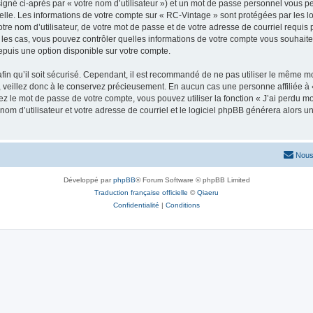
igné ci-après par « votre nom d’utilisateur ») et un mot de passe personnel vous p
elle. Les informations de votre compte sur « RC-Vintage » sont protégées par les l
re nom d’utilisateur, de votre mot de passe et de votre adresse de courriel requis p
us les cas, vous pouvez contrôler quelles informations de votre compte vous souhai
epuis une option disponible sur votre compte.
afin qu’il soit sécurisé. Cependant, il est recommandé de ne pas utiliser le même mot
veillez donc à le conservez précieusement. En aucun cas une personne affiliée à «
 le mot de passe de votre compte, vous pouvez utiliser la fonction « J’ai perdu mo
nom d’utilisateur et votre adresse de courriel et le logiciel phpBB générera alors
Nous
Développé par
phpBB
® Forum Software © phpBB Limited
Traduction française officielle
©
Qiaeru
Confidentialité
|
Conditions