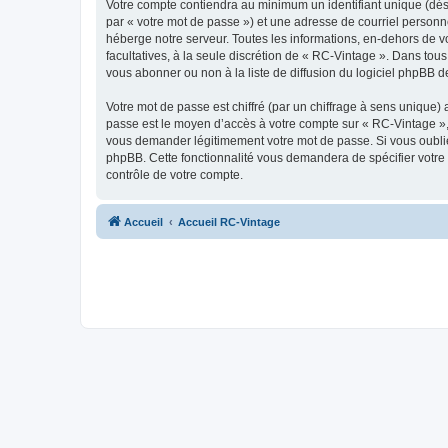
Votre compte contiendra au minimum un identifiant unique (dés
par « votre mot de passe ») et une adresse de courriel personn
héberge notre serveur. Toutes les informations, en-dehors de vot
facultatives, à la seule discrétion de « RC-Vintage ». Dans to
vous abonner ou non à la liste de diffusion du logiciel phpBB d
Votre mot de passe est chiffré (par un chiffrage à sens unique) 
passe est le moyen d’accès à votre compte sur « RC-Vintage », 
vous demander légitimement votre mot de passe. Si vous oubliez
phpBB. Cette fonctionnalité vous demandera de spécifier votre 
contrôle de votre compte.
Accueil
Accueil RC-Vintage