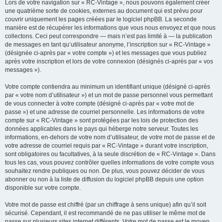
Lors de votre navigation sur « RC-Vintage », nous pouvons également créer
une quatrième sorte de cookies, externes au document qui est prévu pour
couvrir uniquement les pages créées par le logiciel phpBB. La seconde
manière est de récupérer les informations que vous nous envoyez et que nous
collectons. Ceci peut correspondre — mais n’est pas limité à — la publication
de messages en tant qu’utilisateur anonyme, l’inscription sur « RC-Vintage »
(désignée ci-après par « votre compte ») et les messages que vous publiez
après votre inscription et lors de votre connexion (désignés ci-après par « vos
messages »).
Votre compte contiendra au minimum un identifiant unique (désigné ci-après
par « votre nom d’utilisateur ») et un mot de passe personnel vous permettant
de vous connecter à votre compte (désigné ci-après par « votre mot de
passe ») et une adresse de courriel personnelle. Les informations de votre
compte sur « RC-Vintage » sont protégées par les lois de protection des
données applicables dans le pays qui héberge notre serveur. Toutes les
informations, en-dehors de votre nom d’utilisateur, de votre mot de passe et de
votre adresse de courriel requis par « RC-Vintage » durant votre inscription,
sont obligatoires ou facultatives, à la seule discrétion de « RC-Vintage ». Dans
tous les cas, vous pouvez contrôler quelles informations de votre compte vous
souhaitez rendre publiques ou non. De plus, vous pouvez décider de vous
abonner ou non à la liste de diffusion du logiciel phpBB depuis une option
disponible sur votre compte.
Votre mot de passe est chiffré (par un chiffrage à sens unique) afin qu’il soit
sécurisé. Cependant, il est recommandé de ne pas utiliser le même mot de
passe sur plusieurs sites internet différents. Votre mot de passe est le moyen