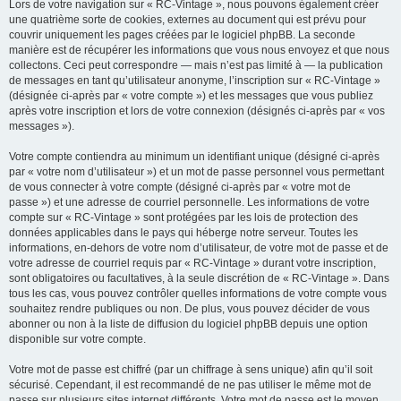
Lors de votre navigation sur « RC-Vintage », nous pouvons également créer
une quatrième sorte de cookies, externes au document qui est prévu pour
couvrir uniquement les pages créées par le logiciel phpBB. La seconde
manière est de récupérer les informations que vous nous envoyez et que nous
collectons. Ceci peut correspondre — mais n’est pas limité à — la publication
de messages en tant qu’utilisateur anonyme, l’inscription sur « RC-Vintage »
(désignée ci-après par « votre compte ») et les messages que vous publiez
après votre inscription et lors de votre connexion (désignés ci-après par « vos
messages »).
Votre compte contiendra au minimum un identifiant unique (désigné ci-après
par « votre nom d’utilisateur ») et un mot de passe personnel vous permettant
de vous connecter à votre compte (désigné ci-après par « votre mot de
passe ») et une adresse de courriel personnelle. Les informations de votre
compte sur « RC-Vintage » sont protégées par les lois de protection des
données applicables dans le pays qui héberge notre serveur. Toutes les
informations, en-dehors de votre nom d’utilisateur, de votre mot de passe et de
votre adresse de courriel requis par « RC-Vintage » durant votre inscription,
sont obligatoires ou facultatives, à la seule discrétion de « RC-Vintage ». Dans
tous les cas, vous pouvez contrôler quelles informations de votre compte vous
souhaitez rendre publiques ou non. De plus, vous pouvez décider de vous
abonner ou non à la liste de diffusion du logiciel phpBB depuis une option
disponible sur votre compte.
Votre mot de passe est chiffré (par un chiffrage à sens unique) afin qu’il soit
sécurisé. Cependant, il est recommandé de ne pas utiliser le même mot de
passe sur plusieurs sites internet différents. Votre mot de passe est le moyen