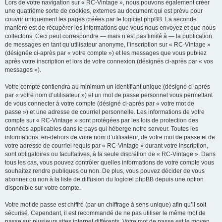
Lors de votre navigation sur « RC-Vintage », nous pouvons également créer
une quatrième sorte de cookies, externes au document qui est prévu pour
couvrir uniquement les pages créées par le logiciel phpBB. La seconde
manière est de récupérer les informations que vous nous envoyez et que nous
collectons. Ceci peut correspondre — mais n’est pas limité à — la publication
de messages en tant qu’utilisateur anonyme, l’inscription sur « RC-Vintage »
(désignée ci-après par « votre compte ») et les messages que vous publiez
après votre inscription et lors de votre connexion (désignés ci-après par « vos
messages »).
Votre compte contiendra au minimum un identifiant unique (désigné ci-après
par « votre nom d’utilisateur ») et un mot de passe personnel vous permettant
de vous connecter à votre compte (désigné ci-après par « votre mot de
passe ») et une adresse de courriel personnelle. Les informations de votre
compte sur « RC-Vintage » sont protégées par les lois de protection des
données applicables dans le pays qui héberge notre serveur. Toutes les
informations, en-dehors de votre nom d’utilisateur, de votre mot de passe et de
votre adresse de courriel requis par « RC-Vintage » durant votre inscription,
sont obligatoires ou facultatives, à la seule discrétion de « RC-Vintage ». Dans
tous les cas, vous pouvez contrôler quelles informations de votre compte vous
souhaitez rendre publiques ou non. De plus, vous pouvez décider de vous
abonner ou non à la liste de diffusion du logiciel phpBB depuis une option
disponible sur votre compte.
Votre mot de passe est chiffré (par un chiffrage à sens unique) afin qu’il soit
sécurisé. Cependant, il est recommandé de ne pas utiliser le même mot de
passe sur plusieurs sites internet différents. Votre mot de passe est le moyen