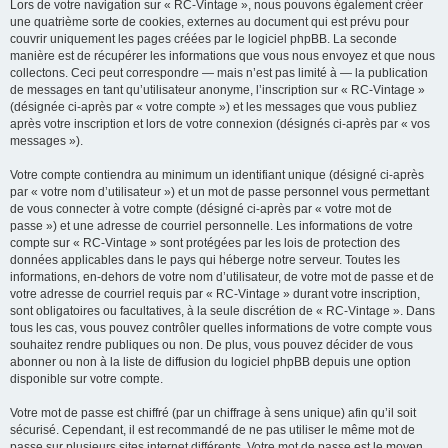
Lors de votre navigation sur « RC-Vintage », nous pouvons également créer
une quatrième sorte de cookies, externes au document qui est prévu pour
couvrir uniquement les pages créées par le logiciel phpBB. La seconde
manière est de récupérer les informations que vous nous envoyez et que nous
collectons. Ceci peut correspondre — mais n’est pas limité à — la publication
de messages en tant qu’utilisateur anonyme, l’inscription sur « RC-Vintage »
(désignée ci-après par « votre compte ») et les messages que vous publiez
après votre inscription et lors de votre connexion (désignés ci-après par « vos
messages »).
Votre compte contiendra au minimum un identifiant unique (désigné ci-après
par « votre nom d’utilisateur ») et un mot de passe personnel vous permettant
de vous connecter à votre compte (désigné ci-après par « votre mot de
passe ») et une adresse de courriel personnelle. Les informations de votre
compte sur « RC-Vintage » sont protégées par les lois de protection des
données applicables dans le pays qui héberge notre serveur. Toutes les
informations, en-dehors de votre nom d’utilisateur, de votre mot de passe et de
votre adresse de courriel requis par « RC-Vintage » durant votre inscription,
sont obligatoires ou facultatives, à la seule discrétion de « RC-Vintage ». Dans
tous les cas, vous pouvez contrôler quelles informations de votre compte vous
souhaitez rendre publiques ou non. De plus, vous pouvez décider de vous
abonner ou non à la liste de diffusion du logiciel phpBB depuis une option
disponible sur votre compte.
Votre mot de passe est chiffré (par un chiffrage à sens unique) afin qu’il soit
sécurisé. Cependant, il est recommandé de ne pas utiliser le même mot de
passe sur plusieurs sites internet différents. Votre mot de passe est le moyen