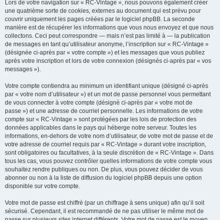
Lors de votre navigation sur « RC-Vintage », nous pouvons également créer
une quatrième sorte de cookies, externes au document qui est prévu pour
couvrir uniquement les pages créées par le logiciel phpBB. La seconde
manière est de récupérer les informations que vous nous envoyez et que nous
collectons. Ceci peut correspondre — mais n’est pas limité à — la publication
de messages en tant qu’utilisateur anonyme, l’inscription sur « RC-Vintage »
(désignée ci-après par « votre compte ») et les messages que vous publiez
après votre inscription et lors de votre connexion (désignés ci-après par « vos
messages »).
Votre compte contiendra au minimum un identifiant unique (désigné ci-après
par « votre nom d’utilisateur ») et un mot de passe personnel vous permettant
de vous connecter à votre compte (désigné ci-après par « votre mot de
passe ») et une adresse de courriel personnelle. Les informations de votre
compte sur « RC-Vintage » sont protégées par les lois de protection des
données applicables dans le pays qui héberge notre serveur. Toutes les
informations, en-dehors de votre nom d’utilisateur, de votre mot de passe et de
votre adresse de courriel requis par « RC-Vintage » durant votre inscription,
sont obligatoires ou facultatives, à la seule discrétion de « RC-Vintage ». Dans
tous les cas, vous pouvez contrôler quelles informations de votre compte vous
souhaitez rendre publiques ou non. De plus, vous pouvez décider de vous
abonner ou non à la liste de diffusion du logiciel phpBB depuis une option
disponible sur votre compte.
Votre mot de passe est chiffré (par un chiffrage à sens unique) afin qu’il soit
sécurisé. Cependant, il est recommandé de ne pas utiliser le même mot de
passe sur plusieurs sites internet différents. Votre mot de passe est le moyen