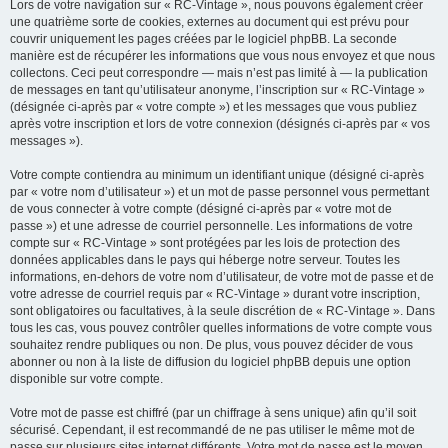
Lors de votre navigation sur « RC-Vintage », nous pouvons également créer
une quatrième sorte de cookies, externes au document qui est prévu pour
couvrir uniquement les pages créées par le logiciel phpBB. La seconde
manière est de récupérer les informations que vous nous envoyez et que nous
collectons. Ceci peut correspondre — mais n’est pas limité à — la publication
de messages en tant qu’utilisateur anonyme, l’inscription sur « RC-Vintage »
(désignée ci-après par « votre compte ») et les messages que vous publiez
après votre inscription et lors de votre connexion (désignés ci-après par « vos
messages »).
Votre compte contiendra au minimum un identifiant unique (désigné ci-après
par « votre nom d’utilisateur ») et un mot de passe personnel vous permettant
de vous connecter à votre compte (désigné ci-après par « votre mot de
passe ») et une adresse de courriel personnelle. Les informations de votre
compte sur « RC-Vintage » sont protégées par les lois de protection des
données applicables dans le pays qui héberge notre serveur. Toutes les
informations, en-dehors de votre nom d’utilisateur, de votre mot de passe et de
votre adresse de courriel requis par « RC-Vintage » durant votre inscription,
sont obligatoires ou facultatives, à la seule discrétion de « RC-Vintage ». Dans
tous les cas, vous pouvez contrôler quelles informations de votre compte vous
souhaitez rendre publiques ou non. De plus, vous pouvez décider de vous
abonner ou non à la liste de diffusion du logiciel phpBB depuis une option
disponible sur votre compte.
Votre mot de passe est chiffré (par un chiffrage à sens unique) afin qu’il soit
sécurisé. Cependant, il est recommandé de ne pas utiliser le même mot de
passe sur plusieurs sites internet différents. Votre mot de passe est le moyen