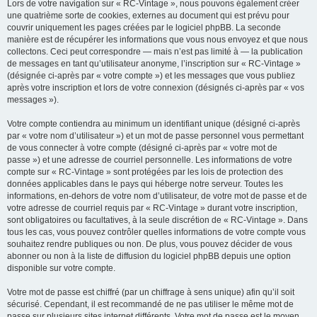
Lors de votre navigation sur « RC-Vintage », nous pouvons également créer
une quatrième sorte de cookies, externes au document qui est prévu pour
couvrir uniquement les pages créées par le logiciel phpBB. La seconde
manière est de récupérer les informations que vous nous envoyez et que nous
collectons. Ceci peut correspondre — mais n’est pas limité à — la publication
de messages en tant qu’utilisateur anonyme, l’inscription sur « RC-Vintage »
(désignée ci-après par « votre compte ») et les messages que vous publiez
après votre inscription et lors de votre connexion (désignés ci-après par « vos
messages »).
Votre compte contiendra au minimum un identifiant unique (désigné ci-après
par « votre nom d’utilisateur ») et un mot de passe personnel vous permettant
de vous connecter à votre compte (désigné ci-après par « votre mot de
passe ») et une adresse de courriel personnelle. Les informations de votre
compte sur « RC-Vintage » sont protégées par les lois de protection des
données applicables dans le pays qui héberge notre serveur. Toutes les
informations, en-dehors de votre nom d’utilisateur, de votre mot de passe et de
votre adresse de courriel requis par « RC-Vintage » durant votre inscription,
sont obligatoires ou facultatives, à la seule discrétion de « RC-Vintage ». Dans
tous les cas, vous pouvez contrôler quelles informations de votre compte vous
souhaitez rendre publiques ou non. De plus, vous pouvez décider de vous
abonner ou non à la liste de diffusion du logiciel phpBB depuis une option
disponible sur votre compte.
Votre mot de passe est chiffré (par un chiffrage à sens unique) afin qu’il soit
sécurisé. Cependant, il est recommandé de ne pas utiliser le même mot de
passe sur plusieurs sites internet différents. Votre mot de passe est le moyen