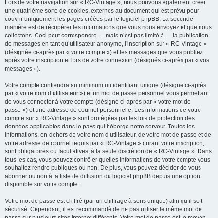
Lors de votre navigation sur « RC-Vintage », nous pouvons également créer
une quatrième sorte de cookies, externes au document qui est prévu pour
couvrir uniquement les pages créées par le logiciel phpBB. La seconde
manière est de récupérer les informations que vous nous envoyez et que nous
collectons. Ceci peut correspondre — mais n’est pas limité à — la publication
de messages en tant qu’utilisateur anonyme, l’inscription sur « RC-Vintage »
(désignée ci-après par « votre compte ») et les messages que vous publiez
après votre inscription et lors de votre connexion (désignés ci-après par « vos
messages »).
Votre compte contiendra au minimum un identifiant unique (désigné ci-après
par « votre nom d’utilisateur ») et un mot de passe personnel vous permettant
de vous connecter à votre compte (désigné ci-après par « votre mot de
passe ») et une adresse de courriel personnelle. Les informations de votre
compte sur « RC-Vintage » sont protégées par les lois de protection des
données applicables dans le pays qui héberge notre serveur. Toutes les
informations, en-dehors de votre nom d’utilisateur, de votre mot de passe et de
votre adresse de courriel requis par « RC-Vintage » durant votre inscription,
sont obligatoires ou facultatives, à la seule discrétion de « RC-Vintage ». Dans
tous les cas, vous pouvez contrôler quelles informations de votre compte vous
souhaitez rendre publiques ou non. De plus, vous pouvez décider de vous
abonner ou non à la liste de diffusion du logiciel phpBB depuis une option
disponible sur votre compte.
Votre mot de passe est chiffré (par un chiffrage à sens unique) afin qu’il soit
sécurisé. Cependant, il est recommandé de ne pas utiliser le même mot de
passe sur plusieurs sites internet différents. Votre mot de passe est le moyen