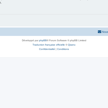
n.
Nous
Développé par
phpBB
® Forum Software © phpBB Limited
Traduction française officielle
©
Qiaeru
Confidentialité
|
Conditions