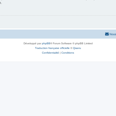
n.
Nous
Développé par
phpBB
® Forum Software © phpBB Limited
Traduction française officielle
©
Qiaeru
Confidentialité
|
Conditions