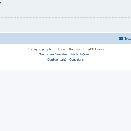
n.
Nous
Développé par
phpBB
® Forum Software © phpBB Limited
Traduction française officielle
©
Qiaeru
Confidentialité
|
Conditions