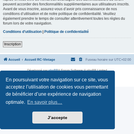
peuvent accorder des fonctionnalités supplémentaires aux utilisateurs inscrits.
Avant de vous inscrire, assurez-vous d’avoir pris connaissance de nos
conditions d’utilisation et de notre politique de confidentialité. Veuillez
également prendre le temps de consulter attentivement toutes les règles du
forum lors de votre navigation.
Conditions d’utilisation
|
Politique de confidentialité
Inscription
Accueil
Accueil RC-Vintage
Fuseau horaire sur
UTC+02:00
Développé par
phpBB
® Forum Software © phpBB Limited
Traduction française officielle
©
Qiaeru
En poursuivant votre navigation sur ce site, vous
Confidentialité
|
Conditions
acceptez l’utilisation de cookies vous permettant
de bénéficier d’une expérience de navigation
optimale.
En savoir plus…
J’accepte