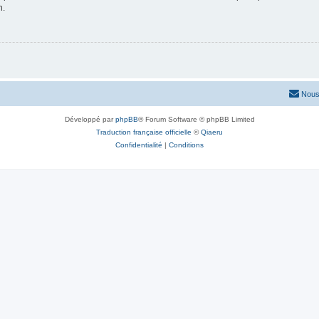
n.
Nous
Développé par
phpBB
® Forum Software © phpBB Limited
Traduction française officielle
©
Qiaeru
Confidentialité
|
Conditions