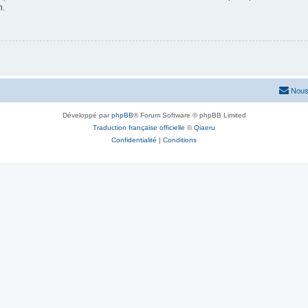
n.
Nous
Développé par
phpBB
® Forum Software © phpBB Limited
Traduction française officielle
©
Qiaeru
Confidentialité
|
Conditions