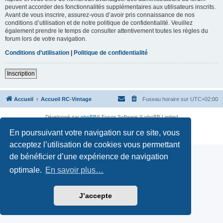
peuvent accorder des fonctionnalités supplémentaires aux utilisateurs inscrits.
Avant de vous inscrire, assurez-vous d’avoir pris connaissance de nos
conditions d’utilisation et de notre politique de confidentialité. Veuillez
également prendre le temps de consulter attentivement toutes les règles du
forum lors de votre navigation.
Conditions d’utilisation
|
Politique de confidentialité
Inscription
Accueil
Accueil RC-Vintage
Fuseau horaire sur
UTC+02:00
Développé par
phpBB
® Forum Software © phpBB Limited
Traduction française officielle
©
Qiaeru
En poursuivant votre navigation sur ce site, vous
Confidentialité
|
Conditions
acceptez l’utilisation de cookies vous permettant
de bénéficier d’une expérience de navigation
optimale.
En savoir plus…
J’accepte