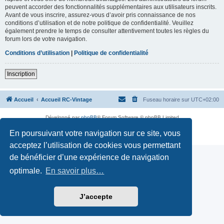
peuvent accorder des fonctionnalités supplémentaires aux utilisateurs inscrits.
Avant de vous inscrire, assurez-vous d’avoir pris connaissance de nos
conditions d’utilisation et de notre politique de confidentialité. Veuillez
également prendre le temps de consulter attentivement toutes les règles du
forum lors de votre navigation.
Conditions d’utilisation
|
Politique de confidentialité
Inscription
Accueil
Accueil RC-Vintage
Fuseau horaire sur
UTC+02:00
Développé par
phpBB
® Forum Software © phpBB Limited
Traduction française officielle
©
Qiaeru
En poursuivant votre navigation sur ce site, vous
Confidentialité
|
Conditions
acceptez l’utilisation de cookies vous permettant
de bénéficier d’une expérience de navigation
optimale.
En savoir plus…
J’accepte