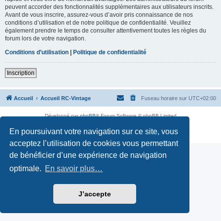
peuvent accorder des fonctionnalités supplémentaires aux utilisateurs inscrits.
Avant de vous inscrire, assurez-vous d’avoir pris connaissance de nos
conditions d’utilisation et de notre politique de confidentialité. Veuillez
également prendre le temps de consulter attentivement toutes les règles du
forum lors de votre navigation.
Conditions d’utilisation
|
Politique de confidentialité
Inscription
Accueil
Accueil RC-Vintage
Fuseau horaire sur
UTC+02:00
Développé par
phpBB
® Forum Software © phpBB Limited
Traduction française officielle
©
Qiaeru
En poursuivant votre navigation sur ce site, vous
Confidentialité
|
Conditions
acceptez l’utilisation de cookies vous permettant
de bénéficier d’une expérience de navigation
optimale.
En savoir plus…
J’accepte