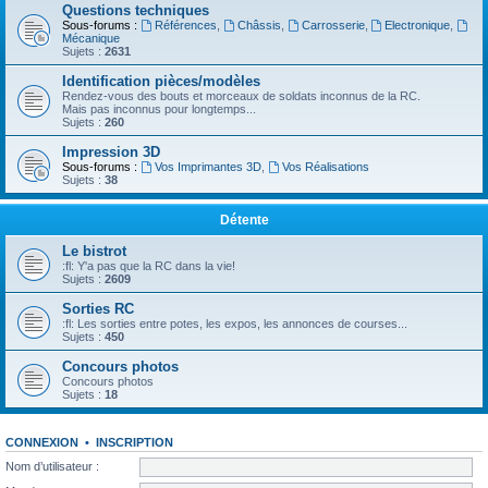
Questions techniques
Sous-forums :
Références
,
Châssis
,
Carrosserie
,
Electronique
,
Mécanique
Sujets :
2631
Identification pièces/modèles
Rendez-vous des bouts et morceaux de soldats inconnus de la RC.
Mais pas inconnus pour longtemps...
Sujets :
260
Impression 3D
Sous-forums :
Vos Imprimantes 3D
,
Vos Réalisations
Sujets :
38
Détente
Le bistrot
:fl: Y'a pas que la RC dans la vie!
Sujets :
2609
Sorties RC
:fl: Les sorties entre potes, les expos, les annonces de courses...
Sujets :
450
Concours photos
Concours photos
Sujets :
18
CONNEXION
•
INSCRIPTION
Nom d’utilisateur :