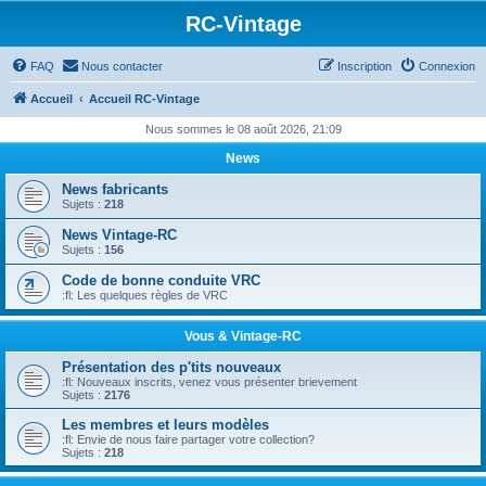
RC-Vintage
FAQ
Nous contacter
Inscription
Connexion
Accueil
Accueil RC-Vintage
Nous sommes le 08 août 2026, 21:09
News
News fabricants
Sujets :
218
News Vintage-RC
Sujets :
156
Code de bonne conduite VRC
:fl: Les quelques règles de VRC
Vous & Vintage-RC
Présentation des p'tits nouveaux
:fl: Nouveaux inscrits, venez vous présenter brievement
Sujets :
2176
Les membres et leurs modèles
:fl: Envie de nous faire partager votre collection?
Sujets :
218