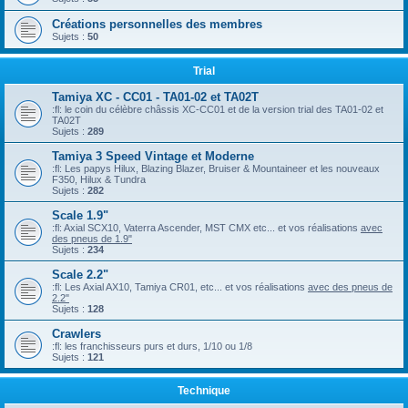
Créations personnelles des membres
Sujets :
50
Trial
Tamiya XC - CC01 - TA01-02 et TA02T
:fl: le coin du célèbre châssis XC-CC01 et de la version trial des TA01-02 et
TA02T
Sujets :
289
Tamiya 3 Speed Vintage et Moderne
:fl: Les papys Hilux, Blazing Blazer, Bruiser & Mountaineer et les nouveaux
F350, Hilux & Tundra
Sujets :
282
Scale 1.9"
:fl: Axial SCX10, Vaterra Ascender, MST CMX etc... et vos réalisations
avec
des pneus de 1.9"
Sujets :
234
Scale 2.2"
:fl: Les Axial AX10, Tamiya CR01, etc... et vos réalisations
avec des pneus de
2.2"
Sujets :
128
Crawlers
:fl: les franchisseurs purs et durs, 1/10 ou 1/8
Sujets :
121
Technique