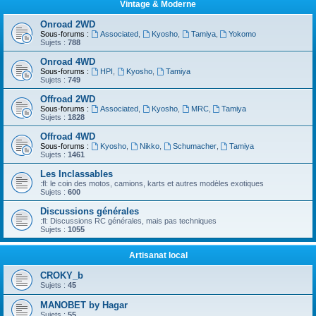
Vintage & Moderne
Onroad 2WD
Sous-forums :
Associated
,
Kyosho
,
Tamiya
,
Yokomo
Sujets :
788
Onroad 4WD
Sous-forums :
HPI
,
Kyosho
,
Tamiya
Sujets :
749
Offroad 2WD
Sous-forums :
Associated
,
Kyosho
,
MRC
,
Tamiya
Sujets :
1828
Offroad 4WD
Sous-forums :
Kyosho
,
Nikko
,
Schumacher
,
Tamiya
Sujets :
1461
Les Inclassables
:fl: le coin des motos, camions, karts et autres modèles exotiques
Sujets :
600
Discussions générales
:fl: Discussions RC générales, mais pas techniques
Sujets :
1055
Artisanat local
CROKY_b
Sujets :
45
MANOBET by Hagar
Sujets :
55