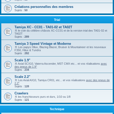
Créations personnelles des membres
Sujets :
50
Trial
Tamiya XC - CC01 - TA01-02 et TA02T
:fl: le coin du célèbre châssis XC-CC01 et de la version trial des TA01-02 et
TA02T
Sujets :
289
Tamiya 3 Speed Vintage et Moderne
:fl: Les papys Hilux, Blazing Blazer, Bruiser & Mountaineer et les nouveaux
F350, Hilux & Tundra
Sujets :
282
Scale 1.9"
:fl: Axial SCX10, Vaterra Ascender, MST CMX etc... et vos réalisations
avec
des pneus de 1.9"
Sujets :
234
Scale 2.2"
:fl: Les Axial AX10, Tamiya CR01, etc... et vos réalisations
avec des pneus de
2.2"
Sujets :
128
Crawlers
:fl: les franchisseurs purs et durs, 1/10 ou 1/8
Sujets :
121
Technique