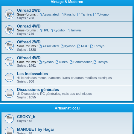
Vintage & Moderne
Onroad 2WD
Sous-forums :
Associated
,
Kyosho
,
Tamiya
,
Yokomo
Sujets :
788
Onroad 4WD
Sous-forums :
HPI
,
Kyosho
,
Tamiya
Sujets :
749
Offroad 2WD
Sous-forums :
Associated
,
Kyosho
,
MRC
,
Tamiya
Sujets :
1828
Offroad 4WD
Sous-forums :
Kyosho
,
Nikko
,
Schumacher
,
Tamiya
Sujets :
1461
Les Inclassables
:fl: le coin des motos, camions, karts et autres modèles exotiques
Sujets :
600
Discussions générales
:fl: Discussions RC générales, mais pas techniques
Sujets :
1055
Artisanat local
CROKY_b
Sujets :
45
MANOBET by Hagar
Sujets :
55