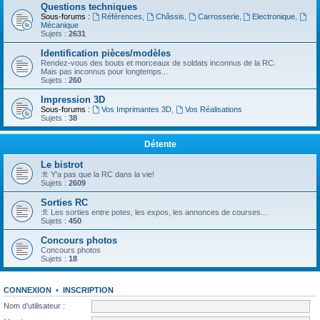
Questions techniques
Sous-forums :
Références
,
Châssis
,
Carrosserie
,
Electronique
,
Mécanique
Sujets :
2631
Identification pièces/modèles
Rendez-vous des bouts et morceaux de soldats inconnus de la RC.
Mais pas inconnus pour longtemps...
Sujets :
260
Impression 3D
Sous-forums :
Vos Imprimantes 3D
,
Vos Réalisations
Sujets :
38
Détente
Le bistrot
:fl: Y'a pas que la RC dans la vie!
Sujets :
2609
Sorties RC
:fl: Les sorties entre potes, les expos, les annonces de courses...
Sujets :
450
Concours photos
Concours photos
Sujets :
18
CONNEXION
•
INSCRIPTION
Nom d’utilisateur :