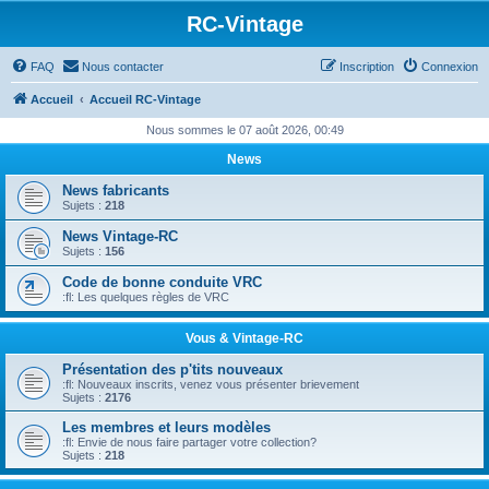
RC-Vintage
FAQ
Nous contacter
Inscription
Connexion
Accueil
Accueil RC-Vintage
Nous sommes le 07 août 2026, 00:49
News
News fabricants
Sujets :
218
News Vintage-RC
Sujets :
156
Code de bonne conduite VRC
:fl: Les quelques règles de VRC
Vous & Vintage-RC
Présentation des p'tits nouveaux
:fl: Nouveaux inscrits, venez vous présenter brievement
Sujets :
2176
Les membres et leurs modèles
:fl: Envie de nous faire partager votre collection?
Sujets :
218