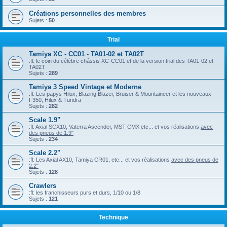
Créations personnelles des membres
Sujets :
50
Trial
Tamiya XC - CC01 - TA01-02 et TA02T
:fl: le coin du célèbre châssis XC-CC01 et de la version trial des TA01-02 et
TA02T
Sujets :
289
Tamiya 3 Speed Vintage et Moderne
:fl: Les papys Hilux, Blazing Blazer, Bruiser & Mountaineer et les nouveaux
F350, Hilux & Tundra
Sujets :
282
Scale 1.9"
:fl: Axial SCX10, Vaterra Ascender, MST CMX etc... et vos réalisations
avec
des pneus de 1.9"
Sujets :
234
Scale 2.2"
:fl: Les Axial AX10, Tamiya CR01, etc... et vos réalisations
avec des pneus de
2.2"
Sujets :
128
Crawlers
:fl: les franchisseurs purs et durs, 1/10 ou 1/8
Sujets :
121
Technique