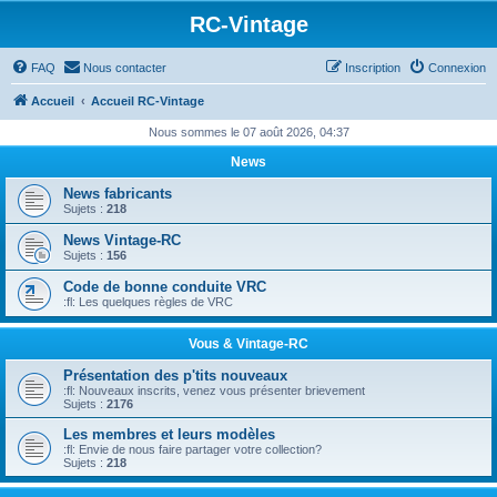
RC-Vintage
FAQ
Nous contacter
Inscription
Connexion
Accueil
Accueil RC-Vintage
Nous sommes le 07 août 2026, 04:37
News
News fabricants
Sujets :
218
News Vintage-RC
Sujets :
156
Code de bonne conduite VRC
:fl: Les quelques règles de VRC
Vous & Vintage-RC
Présentation des p'tits nouveaux
:fl: Nouveaux inscrits, venez vous présenter brievement
Sujets :
2176
Les membres et leurs modèles
:fl: Envie de nous faire partager votre collection?
Sujets :
218