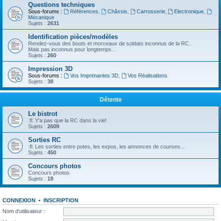
Questions techniques
Sous-forums :
Références
,
Châssis
,
Carrosserie
,
Electronique
,
Mécanique
Sujets :
2631
Identification pièces/modèles
Rendez-vous des bouts et morceaux de soldats inconnus de la RC.
Mais pas inconnus pour longtemps...
Sujets :
260
Impression 3D
Sous-forums :
Vos Imprimantes 3D
,
Vos Réalisations
Sujets :
38
Détente
Le bistrot
:fl: Y'a pas que la RC dans la vie!
Sujets :
2609
Sorties RC
:fl: Les sorties entre potes, les expos, les annonces de courses...
Sujets :
450
Concours photos
Concours photos
Sujets :
18
CONNEXION
•
INSCRIPTION
Nom d’utilisateur :