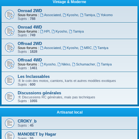
Vintage & Moderne
Onroad 2WD
Sous-forums :
Associated
,
Kyosho
,
Tamiya
,
Yokomo
Sujets :
788
Onroad 4WD
Sous-forums :
HPI
,
Kyosho
,
Tamiya
Sujets :
749
Offroad 2WD
Sous-forums :
Associated
,
Kyosho
,
MRC
,
Tamiya
Sujets :
1828
Offroad 4WD
Sous-forums :
Kyosho
,
Nikko
,
Schumacher
,
Tamiya
Sujets :
1461
Les Inclassables
:fl: le coin des motos, camions, karts et autres modèles exotiques
Sujets :
600
Discussions générales
:fl: Discussions RC générales, mais pas techniques
Sujets :
1055
Artisanat local
CROKY_b
Sujets :
45
MANOBET by Hagar
Sujets :
55