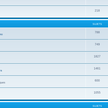
218
SUJETS
788
mo
749
1827
1461
ya
600
iques
1055
SUJETS