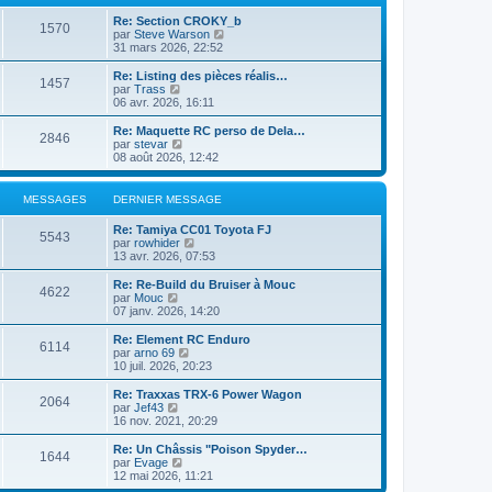
l
a
m
n
e
t
g
e
Re: Section CROKY_b
i
d
e
1570
e
s
C
par
Steve Warson
e
e
r
s
o
31 mars 2026, 22:52
r
r
l
a
n
m
n
e
g
s
e
Re: Listing des pièces réalis…
i
d
1457
e
u
C
s
par
Trass
e
e
l
o
s
06 avr. 2026, 16:11
r
r
t
n
a
m
n
e
s
g
e
Re: Maquette RC perso de Dela…
i
2846
r
u
e
C
s
par
stevar
e
l
l
o
s
08 août 2026, 12:42
r
e
t
n
a
m
d
e
s
g
e
e
r
u
e
s
MESSAGES
DERNIER MESSAGE
r
l
l
s
n
e
t
a
Re: Tamiya CC01 Toyota FJ
i
d
e
5543
g
C
par
rowhider
e
e
r
e
o
13 avr. 2026, 07:53
r
r
l
n
m
n
e
s
e
Re: Re-Build du Bruiser à Mouc
i
d
4622
u
C
s
par
Mouc
e
e
l
o
s
07 janv. 2026, 14:20
r
r
t
n
a
m
n
e
s
g
e
Re: Element RC Enduro
i
6114
r
u
e
s
C
par
arno 69
e
l
l
s
o
10 juil. 2026, 20:23
r
e
t
a
n
m
d
e
g
s
e
Re: Traxxas TRX-6 Power Wagon
e
2064
r
e
u
C
s
par
Jef43
r
l
l
o
s
16 nov. 2021, 20:29
n
e
t
n
a
i
d
e
s
g
Re: Un Châssis "Poison Spyder…
e
e
1644
r
u
e
C
par
Evage
r
r
l
l
o
12 mai 2026, 11:21
m
n
e
t
n