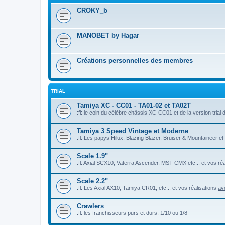
CROKY_b
MANOBET by Hagar
Créations personnelles des membres
TRIAL
Tamiya XC - CC01 - TA01-02 et TA02T
:fl: le coin du célèbre châssis XC-CC01 et de la version tria
Tamiya 3 Speed Vintage et Moderne
:fl: Les papys Hilux, Blazing Blazer, Bruiser & Mountaineer 
Scale 1.9"
:fl: Axial SCX10, Vaterra Ascender, MST CMX etc... et vos ré
Scale 2.2"
:fl: Les Axial AX10, Tamiya CR01, etc... et vos réalisations
av
Crawlers
:fl: les franchisseurs purs et durs, 1/10 ou 1/8