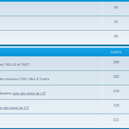
45
55
50
SUJETS
289
l des TA01-02 et TA02T
282
et les nouveaux F350, Hilux & Tundra
234
alisations
avec des pneus de 1.9"
128
ec des pneus de 2.2"
121