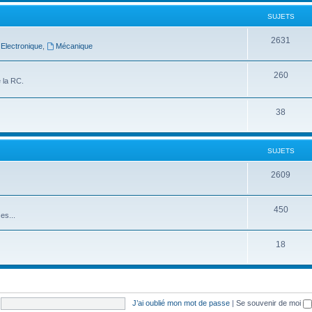
SUJETS
2631
Electronique
,
Mécanique
260
 la RC.
38
SUJETS
2609
450
es...
18
J’ai oublié mon mot de passe
|
Se souvenir de moi