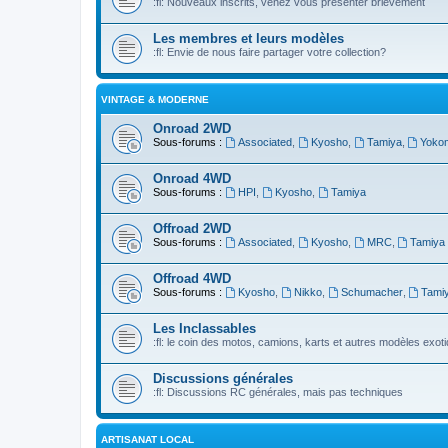
:fl: Nouveaux inscrits, venez vous présenter brievement
Les membres et leurs modèles
:fl: Envie de nous faire partager votre collection?
VINTAGE & MODERNE
Onroad 2WD
Sous-forums :
Associated
,
Kyosho
,
Tamiya
,
Yoko
Onroad 4WD
Sous-forums :
HPI
,
Kyosho
,
Tamiya
Offroad 2WD
Sous-forums :
Associated
,
Kyosho
,
MRC
,
Tamiya
Offroad 4WD
Sous-forums :
Kyosho
,
Nikko
,
Schumacher
,
Tami
Les Inclassables
:fl: le coin des motos, camions, karts et autres modèles exot
Discussions générales
:fl: Discussions RC générales, mais pas techniques
ARTISANAT LOCAL