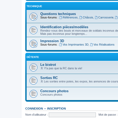
TECHNIQUE
Questions techniques
Sous-forums :
Références
,
Châssis
,
Carrosserie
,
Identification pièces/modèles
Rendez-vous des bouts et morceaux de soldats inconnus de
Mais pas inconnus pour longtemps...
Impression 3D
Sous-forums :
Vos Imprimantes 3D
,
Vos Réalisations
DÉTENTE
Le bistrot
:fl: Y'a pas que la RC dans la vie!
Sorties RC
:fl: Les sorties entre potes, les expos, les annonces de cours
Concours photos
Concours photos
CONNEXION
•
INSCRIPTION
Nom d’utilisateur :
Mot de passe :