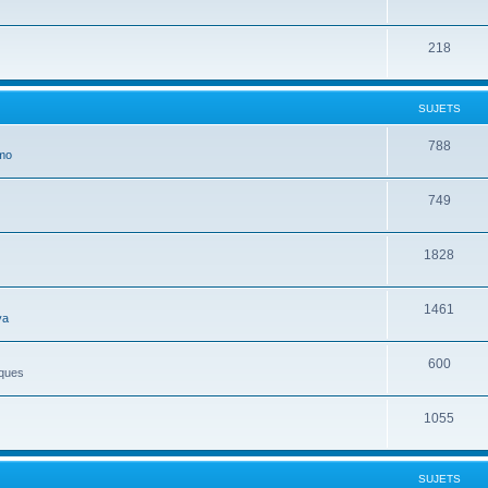
218
SUJETS
788
mo
749
1828
1461
ya
600
iques
1055
SUJETS