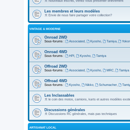
:fl: Nouveaux inscrits, venez vous présenter brievement
Les membres et leurs modèles
:fl: Envie de nous faire partager votre collection?
VINTAGE & MODERNE
Onroad 2WD
Sous-forums :
Associated
,
Kyosho
,
Tamiya
,
Yoko
Onroad 4WD
Sous-forums :
HPI
,
Kyosho
,
Tamiya
Offroad 2WD
Sous-forums :
Associated
,
Kyosho
,
MRC
,
Tamiya
Offroad 4WD
Sous-forums :
Kyosho
,
Nikko
,
Schumacher
,
Tami
Les Inclassables
:fl: le coin des motos, camions, karts et autres modèles exot
Discussions générales
:fl: Discussions RC générales, mais pas techniques
ARTISANAT LOCAL