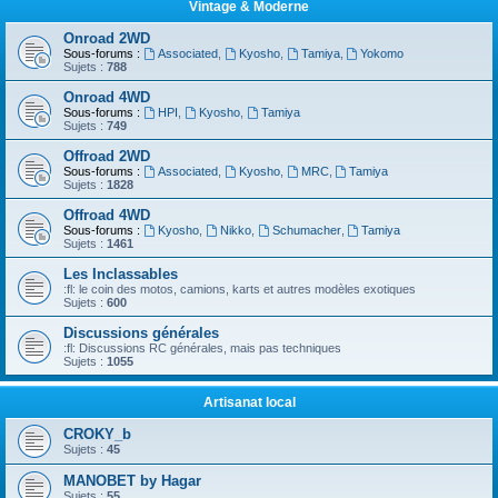
Vintage & Moderne
Onroad 2WD
Sous-forums :
Associated
,
Kyosho
,
Tamiya
,
Yokomo
Sujets :
788
Onroad 4WD
Sous-forums :
HPI
,
Kyosho
,
Tamiya
Sujets :
749
Offroad 2WD
Sous-forums :
Associated
,
Kyosho
,
MRC
,
Tamiya
Sujets :
1828
Offroad 4WD
Sous-forums :
Kyosho
,
Nikko
,
Schumacher
,
Tamiya
Sujets :
1461
Les Inclassables
:fl: le coin des motos, camions, karts et autres modèles exotiques
Sujets :
600
Discussions générales
:fl: Discussions RC générales, mais pas techniques
Sujets :
1055
Artisanat local
CROKY_b
Sujets :
45
MANOBET by Hagar
Sujets :
55