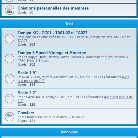
Créations personnelles des membres
Sujets :
50
Trial
Tamiya XC - CC01 - TA01-02 et TA02T
:fl: le coin du célèbre châssis XC-CC01 et de la version trial des TA01-02 et
TA02T
Sujets :
289
Tamiya 3 Speed Vintage et Moderne
:fl: Les papys Hilux, Blazing Blazer, Bruiser & Mountaineer et les nouveaux
F350, Hilux & Tundra
Sujets :
282
Scale 1.9"
:fl: Axial SCX10, Vaterra Ascender, MST CMX etc... et vos réalisations
avec
des pneus de 1.9"
Sujets :
234
Scale 2.2"
:fl: Les Axial AX10, Tamiya CR01, etc... et vos réalisations
avec des pneus de
2.2"
Sujets :
128
Crawlers
:fl: les franchisseurs purs et durs, 1/10 ou 1/8
Sujets :
121
Technique