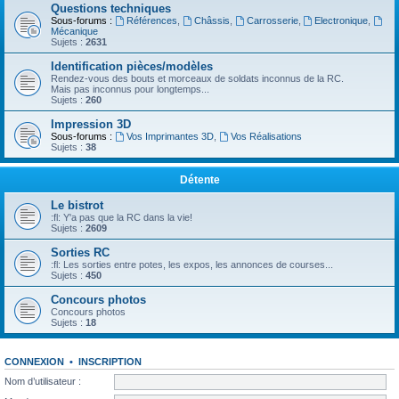
Questions techniques
Sous-forums :
Références
,
Châssis
,
Carrosserie
,
Electronique
,
Mécanique
Sujets :
2631
Identification pièces/modèles
Rendez-vous des bouts et morceaux de soldats inconnus de la RC.
Mais pas inconnus pour longtemps...
Sujets :
260
Impression 3D
Sous-forums :
Vos Imprimantes 3D
,
Vos Réalisations
Sujets :
38
Détente
Le bistrot
:fl: Y'a pas que la RC dans la vie!
Sujets :
2609
Sorties RC
:fl: Les sorties entre potes, les expos, les annonces de courses...
Sujets :
450
Concours photos
Concours photos
Sujets :
18
CONNEXION
•
INSCRIPTION
Nom d’utilisateur :