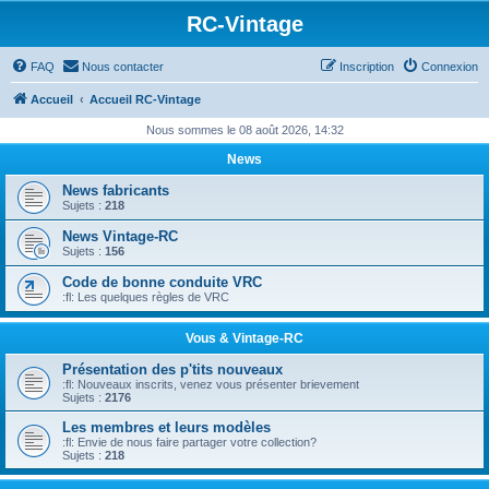
RC-Vintage
FAQ
Nous contacter
Inscription
Connexion
Accueil
Accueil RC-Vintage
Nous sommes le 08 août 2026, 14:32
News
News fabricants
Sujets :
218
News Vintage-RC
Sujets :
156
Code de bonne conduite VRC
:fl: Les quelques règles de VRC
Vous & Vintage-RC
Présentation des p'tits nouveaux
:fl: Nouveaux inscrits, venez vous présenter brievement
Sujets :
2176
Les membres et leurs modèles
:fl: Envie de nous faire partager votre collection?
Sujets :
218