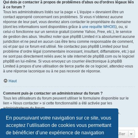
Qui dois-je contacter à propos de problèmes d’abus ou d’ordres légaux liés
à ce forum ?
Tous les administrateurs listés sur la page « L’équipe » devraient être un
contact approprié concernant ces problèmes. Si vous n’obtenez aucune
réponse de leur part, vous devriez alors contacter le propriétaire du domaine
(dont les informations sont disponibles grâce à
une requête WHOIS
), ou, si
celui-ci fonctionne sur un service gratuit (comme Yahoo, Free, etc.), le service
de gestion des abus. Veuillez noter que phpBB Limited n’a absolument aucune
juridiction et ne peut en aucun cas être tenu comme responsable de comment,
où et par qui ce forum est utilisé. Ne contactez pas phpBB Limited pour tout
problème d’ordre légal (commentaire incessant, insultant, diffamatoire, etc.) qui
ne sont pas directement reliés avec le site internet de phpBB.com ou le logiciel
phpBB en lui-même. Si vous envoyez un courrier électronique à phpBB
Limited à propos d’une utilisation de tierce partie de ce logiciel, attendez-vous
à une réponse laconique ou à ne pas recevoir de réponse.
Haut
Comment puis-je contacter un administrateur du forum ?
Tous les utilisateurs du forum peuvent utiliser le formulaire disponible sur le
lien « Nous contacter » si cette fonctionnalité a été activée par les
administrateurs du forum.
Les membres du forum peuvent également utiliser le lien « L’équipe ».
En poursuivant votre navigation sur ce site, vous
Haut
acceptez l’utilisation de cookies vous permettant
de bénéficier d’une expérience de navigation
Aller