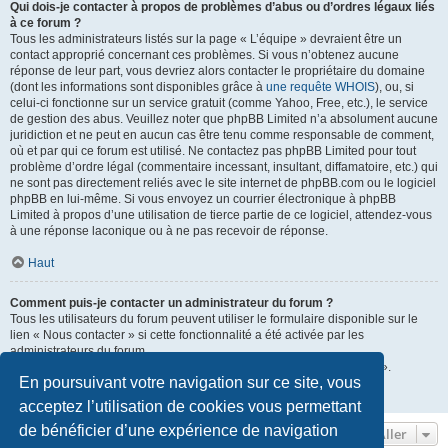
Qui dois-je contacter à propos de problèmes d’abus ou d’ordres légaux liés
à ce forum ?
Tous les administrateurs listés sur la page « L’équipe » devraient être un
contact approprié concernant ces problèmes. Si vous n’obtenez aucune
réponse de leur part, vous devriez alors contacter le propriétaire du domaine
(dont les informations sont disponibles grâce à
une requête WHOIS
), ou, si
celui-ci fonctionne sur un service gratuit (comme Yahoo, Free, etc.), le service
de gestion des abus. Veuillez noter que phpBB Limited n’a absolument aucune
juridiction et ne peut en aucun cas être tenu comme responsable de comment,
où et par qui ce forum est utilisé. Ne contactez pas phpBB Limited pour tout
problème d’ordre légal (commentaire incessant, insultant, diffamatoire, etc.) qui
ne sont pas directement reliés avec le site internet de phpBB.com ou le logiciel
phpBB en lui-même. Si vous envoyez un courrier électronique à phpBB
Limited à propos d’une utilisation de tierce partie de ce logiciel, attendez-vous
à une réponse laconique ou à ne pas recevoir de réponse.
Haut
Comment puis-je contacter un administrateur du forum ?
Tous les utilisateurs du forum peuvent utiliser le formulaire disponible sur le
lien « Nous contacter » si cette fonctionnalité a été activée par les
administrateurs du forum.
Les membres du forum peuvent également utiliser le lien « L’équipe ».
En poursuivant votre navigation sur ce site, vous
Haut
acceptez l’utilisation de cookies vous permettant
de bénéficier d’une expérience de navigation
Aller