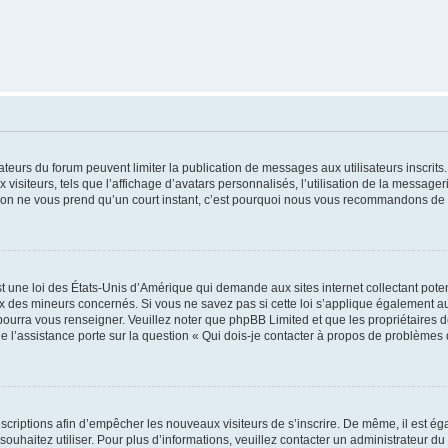
trateurs du forum peuvent limiter la publication de messages aux utilisateurs inscri
visiteurs, tels que l’affichage d’avatars personnalisés, l’utilisation de la messager
ription ne vous prend qu’un court instant, c’est pourquoi nous vous recommandons de l
t une loi des États-Unis d’Amérique qui demande aux sites internet collectant pot
 des mineurs concernés. Si vous ne savez pas si cette loi s’applique également au
 pourra vous renseigner. Veuillez noter que phpBB Limited et que les propriétaires
ue l’assistance porte sur la question « Qui dois-je contacter à propos de problèmes 
inscriptions afin d’empêcher les nouveaux visiteurs de s’inscrire. De même, il est é
s souhaitez utiliser. Pour plus d’informations, veuillez contacter un administrateur du