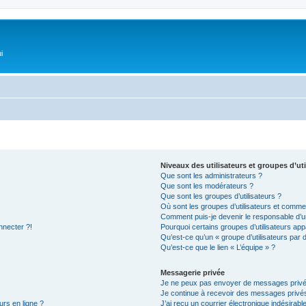
i
Niveaux des utilisateurs et groupes d’uti
Que sont les administrateurs ?
Que sont les modérateurs ?
Que sont les groupes d’utilisateurs ?
Où sont les groupes d’utilisateurs et commen
Comment puis-je devenir le responsable d’un
nnecter ?!
Pourquoi certains groupes d’utilisateurs app
Qu’est-ce qu’un « groupe d’utilisateurs par 
Qu’est-ce que le lien « L’équipe » ?
Messagerie privée
Je ne peux pas envoyer de messages privé
Je continue à recevoir des messages privés 
urs en ligne ?
J’ai reçu un courrier électronique indésirabl