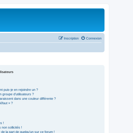
Inscription
Connexion
lisateurs
t puis-je en rejoindre un ?
 groupe d’utilisateurs ?
araissent dans une couleur différente ?
défaut » ?
s !
non sollicités !
e de la part de quelqu’un sur ce forum !