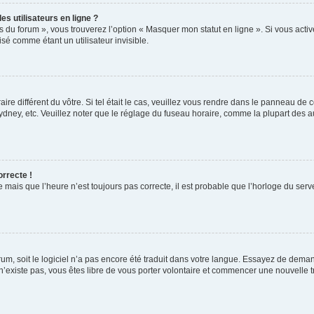
s utilisateurs en ligne ?
s du forum », vous trouverez l’option « Masquer mon statut en ligne ». Si vous activ
é comme étant un utilisateur invisible.
aire différent du vôtre. Si tel était le cas, veuillez vous rendre dans le panneau de co
ey, etc. Veuillez noter que le réglage du fuseau horaire, comme la plupart des autr
orrecte !
 mais que l’heure n’est toujours pas correcte, il est probable que l’horloge du serve
orum, soit le logiciel n’a pas encore été traduit dans votre langue. Essayez de deman
 n’existe pas, vous êtes libre de vous porter volontaire et commencer une nouvelle t