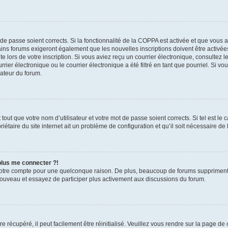
t de passe soient corrects. Si la fonctionnalité de la COPPA est activée et que vous 
ains forums exigeront également que les nouvelles inscriptions doivent être activée
te lors de votre inscription. Si vous aviez reçu un courrier électronique, consultez l
r électronique ou le courrier électronique a été filtré en tant que pourriel. Si vo
rateur du forum.
out que votre nom d’utilisateur et votre mot de passe soient corrects. Si tel est le
iétaire du site internet ait un problème de configuration et qu’il soit nécessaire de l
 plus me connecter ?!
votre compte pour une quelconque raison. De plus, beaucoup de forums suppriment pér
 nouveau et essayez de participer plus activement aux discussions du forum.
 récupéré, il peut facilement être réinitialisé. Veuillez vous rendre sur la page de