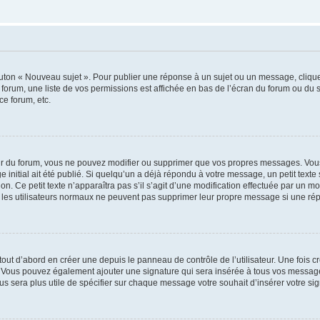
outon « Nouveau sujet ». Pour publier une réponse à un sujet ou un message, cliqu
 forum, une liste de vos permissions est affichée en bas de l’écran du forum ou du
ce forum, etc.
r du forum, vous ne pouvez modifier ou supprimer que vos propres messages. Vou
 initial ait été publié. Si quelqu’un a déjà répondu à votre message, un petit text
ion. Ce petit texte n’apparaîtra pas s’il s’agit d’une modification effectuée par un 
ue les utilisateurs normaux ne peuvent pas supprimer leur propre message si une ré
ut d’abord en créer une depuis le panneau de contrôle de l’utilisateur. Une fois c
ure. Vous pouvez également ajouter une signature qui sera insérée à tous vos mess
 vous sera plus utile de spécifier sur chaque message votre souhait d’insérer votre si