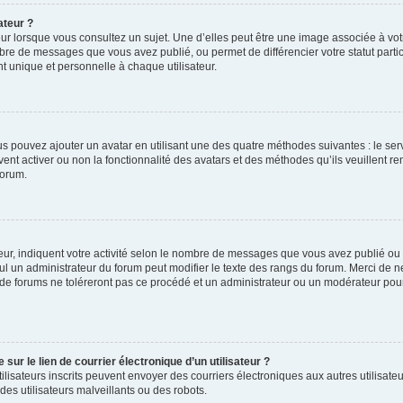
ateur ?
ur lorsque vous consultez un sujet. Une d’elles peut être une image associée à vo
mbre de messages que vous avez publié, ou permet de différencier votre statut parti
 unique et personnelle à chaque utilisateur.
ous pouvez ajouter un avatar en utilisant une des quatre méthodes suivantes : le serv
ent activer ou non la fonctionnalité des avatars et des méthodes qu’ils veuillent ren
forum.
ur, indiquent votre activité selon le nombre de messages que vous avez publié ou id
eul un administrateur du forum peut modifier le texte des rangs du forum. Merci de 
de forums ne toléreront pas ce procédé et un administrateur ou un modérateur pou
ur le lien de courrier électronique d’un utilisateur ?
s utilisateurs inscrits peuvent envoyer des courriers électroniques aux autres utili
es utilisateurs malveillants ou des robots.