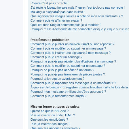
L’heure n’est pas correcte !
J’ai réglé le fuseau horaire mais l’heure n’est toujours pas correcte !
Ma langue n’apparaît pas dans la liste !
Que signifient les images situées à côté de mon nom d’utilisateur ?
Comment puis-je afficher un avatar ?
Quel est mon rang et comment puis-je le modifier ?
Pourquoi m’est-il demandé de me connecter lorsque je clique sur le lien 
Problèmes de publication
Comment puis-je publier un nouveau sujet ou une réponse ?
Comment puis-je modifier ou supprimer un message ?
Comment puis-je insérer une signature à mon message ?
Comment puis-je créer un sondage ?
Pourquoi ne puis-je pas ajouter plus d’options à un sondage ?
Comment puis-je modifier ou supprimer un sondage ?
Pourquoi ne puis-je pas accéder à un forum ?
Pourquoi ne puis-je pas transférer de pièces jointes ?
Pourquoi ai-je reçu un avertissement ?
Comment puis-je rapporter des messages à un modérateur ?
À quoi sert le bouton « Enregistrer comme brouillon » affiché lors de la 
Pourquoi mon message a-t-il besoin d’être approuvé ?
Comment puis-je remonter mes sujets ?
Mise en forme et types de sujets
Qu’est-ce que le BBCode ?
Puis-je insérer du code HTML ?
Que sont les émoticônes ?
Puis-je insérer des images ?
Que sont les annonces générales ?