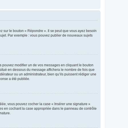
ez sur le bouton « Répondre ». Il se peut que vous ayez besoin
 sujet. Par exemple : vous pouvez publier de nouveaux sujets
s pouvez modifier un de vos messages en cliquant le bouton
e situé en dessous du message affichera le nombre de fois que
modérateur ou un administrateur, bien qu’ils puissent rédiger une
ponse a été publiée.
réée, vous pouvez cocher la case « Insérer une signature »
ages en cochant la case appropriée dans le panneau de contrôle
gnature.