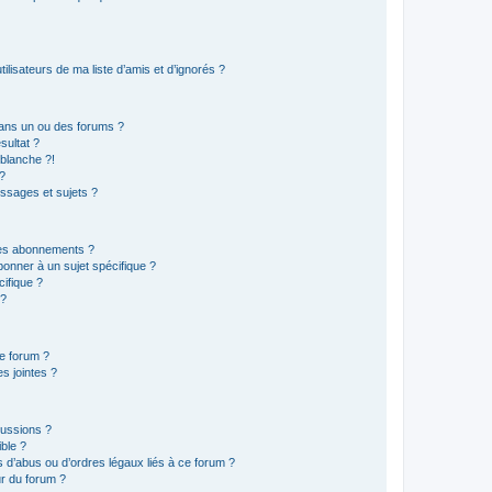
lisateurs de ma liste d’amis et d’ignorés ?
ans un ou des forums ?
sultat ?
blanche ?!
?
ssages et sujets ?
t les abonnements ?
onner à un sujet spécifique ?
ifique ?
 ?
ce forum ?
s jointes ?
cussions ?
ible ?
 d’abus ou d’ordres légaux liés à ce forum ?
r du forum ?