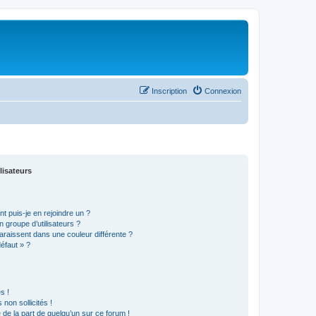
Inscription
Connexion
lisateurs
t puis-je en rejoindre un ?
 groupe d’utilisateurs ?
araissent dans une couleur différente ?
défaut » ?
s !
non sollicités !
e de la part de quelqu’un sur ce forum !