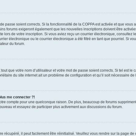
t de passe soient corrects. Si la fonctionnalité de la COPPA est activée et que vous 
ains forums exigeront également que les nouvelles inscriptions doivent être activée
te lors de votre inscription. Si vous aviez reçu un courrier électronique, consultez l
r électronique ou le courrier électronique a été filtré en tant que pourriel. Si vo
rateur du forum.
out que votre nom d’utilisateur et votre mot de passe soient corrects. Si tel est le
iétaire du site internet ait un problème de configuration et qu’il soit nécessaire de l
 plus me connecter ?!
votre compte pour une quelconque raison. De plus, beaucoup de forums suppriment pér
 nouveau et essayez de participer plus activement aux discussions du forum.
 récupéré, il peut facilement être réinitialisé. Veuillez vous rendre sur la page de