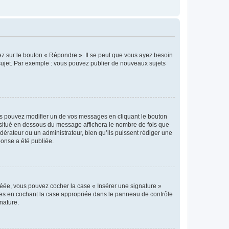
ez sur le bouton « Répondre ». Il se peut que vous ayez besoin
 sujet. Par exemple : vous pouvez publier de nouveaux sujets
s pouvez modifier un de vos messages en cliquant le bouton
e situé en dessous du message affichera le nombre de fois que
modérateur ou un administrateur, bien qu’ils puissent rédiger une
ponse a été publiée.
réée, vous pouvez cocher la case « Insérer une signature »
ages en cochant la case appropriée dans le panneau de contrôle
gnature.