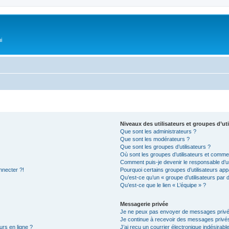
i
Niveaux des utilisateurs et groupes d’uti
Que sont les administrateurs ?
Que sont les modérateurs ?
Que sont les groupes d’utilisateurs ?
Où sont les groupes d’utilisateurs et commen
Comment puis-je devenir le responsable d’un
nnecter ?!
Pourquoi certains groupes d’utilisateurs app
Qu’est-ce qu’un « groupe d’utilisateurs par 
Qu’est-ce que le lien « L’équipe » ?
Messagerie privée
Je ne peux pas envoyer de messages privé
Je continue à recevoir des messages privés 
urs en ligne ?
J’ai reçu un courrier électronique indésirabl