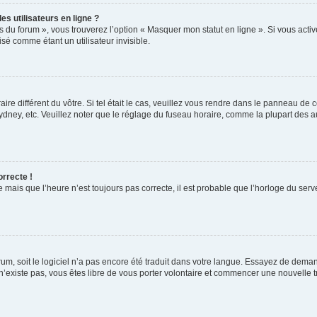
s utilisateurs en ligne ?
s du forum », vous trouverez l’option « Masquer mon statut en ligne ». Si vous activ
é comme étant un utilisateur invisible.
aire différent du vôtre. Si tel était le cas, veuillez vous rendre dans le panneau de co
ey, etc. Veuillez noter que le réglage du fuseau horaire, comme la plupart des autr
orrecte !
 mais que l’heure n’est toujours pas correcte, il est probable que l’horloge du serve
orum, soit le logiciel n’a pas encore été traduit dans votre langue. Essayez de deman
 n’existe pas, vous êtes libre de vous porter volontaire et commencer une nouvelle t