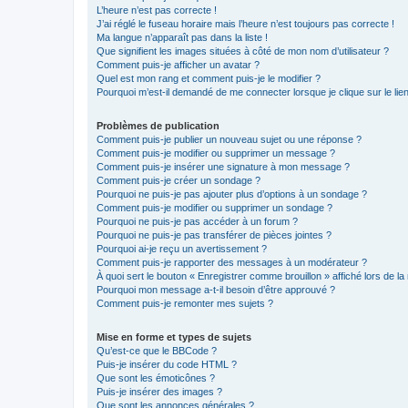
L’heure n’est pas correcte !
J’ai réglé le fuseau horaire mais l’heure n’est toujours pas correcte !
Ma langue n’apparaît pas dans la liste !
Que signifient les images situées à côté de mon nom d’utilisateur ?
Comment puis-je afficher un avatar ?
Quel est mon rang et comment puis-je le modifier ?
Pourquoi m’est-il demandé de me connecter lorsque je clique sur le lien 
Problèmes de publication
Comment puis-je publier un nouveau sujet ou une réponse ?
Comment puis-je modifier ou supprimer un message ?
Comment puis-je insérer une signature à mon message ?
Comment puis-je créer un sondage ?
Pourquoi ne puis-je pas ajouter plus d’options à un sondage ?
Comment puis-je modifier ou supprimer un sondage ?
Pourquoi ne puis-je pas accéder à un forum ?
Pourquoi ne puis-je pas transférer de pièces jointes ?
Pourquoi ai-je reçu un avertissement ?
Comment puis-je rapporter des messages à un modérateur ?
À quoi sert le bouton « Enregistrer comme brouillon » affiché lors de la 
Pourquoi mon message a-t-il besoin d’être approuvé ?
Comment puis-je remonter mes sujets ?
Mise en forme et types de sujets
Qu’est-ce que le BBCode ?
Puis-je insérer du code HTML ?
Que sont les émoticônes ?
Puis-je insérer des images ?
Que sont les annonces générales ?