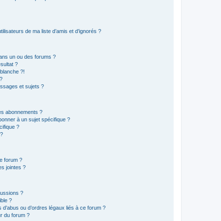
lisateurs de ma liste d’amis et d’ignorés ?
ans un ou des forums ?
sultat ?
blanche ?!
?
ssages et sujets ?
t les abonnements ?
onner à un sujet spécifique ?
ifique ?
 ?
ce forum ?
s jointes ?
cussions ?
ible ?
 d’abus ou d’ordres légaux liés à ce forum ?
r du forum ?