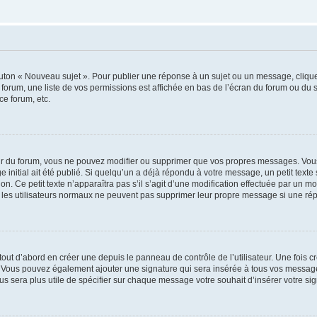
outon « Nouveau sujet ». Pour publier une réponse à un sujet ou un message, cliqu
 forum, une liste de vos permissions est affichée en bas de l’écran du forum ou du
ce forum, etc.
r du forum, vous ne pouvez modifier ou supprimer que vos propres messages. Vou
 initial ait été publié. Si quelqu’un a déjà répondu à votre message, un petit text
ion. Ce petit texte n’apparaîtra pas s’il s’agit d’une modification effectuée par un 
ue les utilisateurs normaux ne peuvent pas supprimer leur propre message si une ré
ut d’abord en créer une depuis le panneau de contrôle de l’utilisateur. Une fois c
ure. Vous pouvez également ajouter une signature qui sera insérée à tous vos mess
 vous sera plus utile de spécifier sur chaque message votre souhait d’insérer votre si