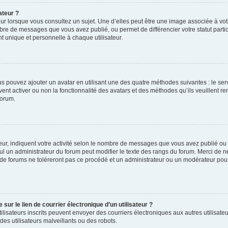
ateur ?
ur lorsque vous consultez un sujet. Une d’elles peut être une image associée à vo
mbre de messages que vous avez publié, ou permet de différencier votre statut parti
 unique et personnelle à chaque utilisateur.
ous pouvez ajouter un avatar en utilisant une des quatre méthodes suivantes : le serv
ent activer ou non la fonctionnalité des avatars et des méthodes qu’ils veuillent ren
forum.
ur, indiquent votre activité selon le nombre de messages que vous avez publié ou id
eul un administrateur du forum peut modifier le texte des rangs du forum. Merci de 
de forums ne toléreront pas ce procédé et un administrateur ou un modérateur pou
ur le lien de courrier électronique d’un utilisateur ?
s utilisateurs inscrits peuvent envoyer des courriers électroniques aux autres utili
es utilisateurs malveillants ou des robots.