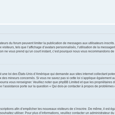
trateurs du forum peuvent limiter la publication de messages aux utilisateurs inscri
visiteurs, tels que l’affichage d’avatars personnalisés, l’utilisation de la messager
ription ne vous prend qu’un court instant, c’est pourquoi nous vous recommandons de l
t une loi des États-Unis d’Amérique qui demande aux sites internet collectant pot
 des mineurs concernés. Si vous ne savez pas si cette loi s’applique également au
 pourra vous renseigner. Veuillez noter que phpBB Limited et que les propriétaires
ue l’assistance porte sur la question « Qui dois-je contacter à propos de problèmes 
inscriptions afin d’empêcher les nouveaux visiteurs de s’inscrire. De même, il est é
s souhaitez utiliser. Pour plus d’informations, veuillez contacter un administrateur du