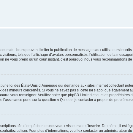
trateurs du forum peuvent limiter la publication de messages aux utilisateurs inscri
visiteurs, tels que l’affichage d’avatars personnalisés, l’utilisation de la messager
ription ne vous prend qu’un court instant, c’est pourquoi nous vous recommandons de l
t une loi des États-Unis d’Amérique qui demande aux sites internet collectant pot
 des mineurs concernés. Si vous ne savez pas si cette loi s’applique également au
 pourra vous renseigner. Veuillez noter que phpBB Limited et que les propriétaires
ue l’assistance porte sur la question « Qui dois-je contacter à propos de problèmes 
inscriptions afin d’empêcher les nouveaux visiteurs de s’inscrire. De même, il est é
s souhaitez utiliser. Pour plus d’informations, veuillez contacter un administrateur du