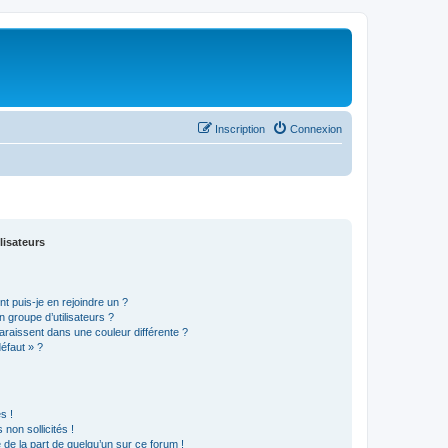
Inscription
Connexion
lisateurs
t puis-je en rejoindre un ?
 groupe d’utilisateurs ?
araissent dans une couleur différente ?
défaut » ?
s !
non sollicités !
e de la part de quelqu’un sur ce forum !