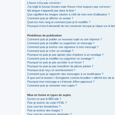
L’heure n’est pas correcte !
J’ai réglé le fuseau horaire mais l’heure n’est toujours pas correcte !
Ma langue n’apparaît pas dans la liste !
Que signifient les images situées à côté de mon nom d’utilisateur ?
Comment puis-je afficher un avatar ?
Quel est mon rang et comment puis-je le modifier ?
Pourquoi m’est-il demandé de me connecter lorsque je clique sur le lien 
Problèmes de publication
Comment puis-je publier un nouveau sujet ou une réponse ?
Comment puis-je modifier ou supprimer un message ?
Comment puis-je insérer une signature à mon message ?
Comment puis-je créer un sondage ?
Pourquoi ne puis-je pas ajouter plus d’options à un sondage ?
Comment puis-je modifier ou supprimer un sondage ?
Pourquoi ne puis-je pas accéder à un forum ?
Pourquoi ne puis-je pas transférer de pièces jointes ?
Pourquoi ai-je reçu un avertissement ?
Comment puis-je rapporter des messages à un modérateur ?
À quoi sert le bouton « Enregistrer comme brouillon » affiché lors de la 
Pourquoi mon message a-t-il besoin d’être approuvé ?
Comment puis-je remonter mes sujets ?
Mise en forme et types de sujets
Qu’est-ce que le BBCode ?
Puis-je insérer du code HTML ?
Que sont les émoticônes ?
Puis-je insérer des images ?
Que sont les annonces générales ?