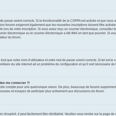
t de passe soient corrects. Si la fonctionnalité de la COPPA est activée et que vous 
ains forums exigeront également que les nouvelles inscriptions doivent être activée
te lors de votre inscription. Si vous aviez reçu un courrier électronique, consultez l
r électronique ou le courrier électronique a été filtré en tant que pourriel. Si vo
rateur du forum.
out que votre nom d’utilisateur et votre mot de passe soient corrects. Si tel est le
iétaire du site internet ait un problème de configuration et qu’il soit nécessaire de l
 plus me connecter ?!
votre compte pour une quelconque raison. De plus, beaucoup de forums suppriment pér
 nouveau et essayez de participer plus activement aux discussions du forum.
 récupéré, il peut facilement être réinitialisé. Veuillez vous rendre sur la page de