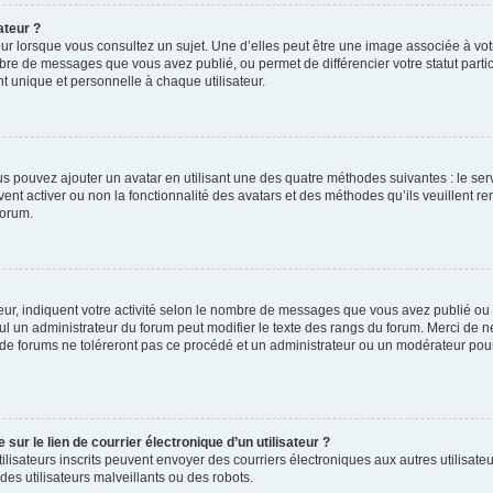
ateur ?
ur lorsque vous consultez un sujet. Une d’elles peut être une image associée à vo
mbre de messages que vous avez publié, ou permet de différencier votre statut parti
 unique et personnelle à chaque utilisateur.
ous pouvez ajouter un avatar en utilisant une des quatre méthodes suivantes : le serv
ent activer ou non la fonctionnalité des avatars et des méthodes qu’ils veuillent ren
forum.
ur, indiquent votre activité selon le nombre de messages que vous avez publié ou id
eul un administrateur du forum peut modifier le texte des rangs du forum. Merci de 
de forums ne toléreront pas ce procédé et un administrateur ou un modérateur pou
ur le lien de courrier électronique d’un utilisateur ?
s utilisateurs inscrits peuvent envoyer des courriers électroniques aux autres utili
es utilisateurs malveillants ou des robots.