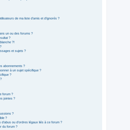
lisateurs de ma liste d’amis et d’ignorés ?
ans un ou des forums ?
sultat ?
blanche ?!
?
ssages et sujets ?
t les abonnements ?
onner à un sujet spécifique ?
ifique ?
 ?
ce forum ?
s jointes ?
cussions ?
ible ?
 d’abus ou d’ordres légaux liés à ce forum ?
r du forum ?