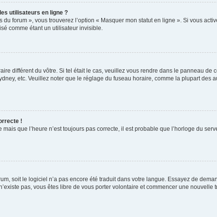
s utilisateurs en ligne ?
s du forum », vous trouverez l’option « Masquer mon statut en ligne ». Si vous activ
é comme étant un utilisateur invisible.
aire différent du vôtre. Si tel était le cas, veuillez vous rendre dans le panneau de co
ey, etc. Veuillez noter que le réglage du fuseau horaire, comme la plupart des autr
orrecte !
 mais que l’heure n’est toujours pas correcte, il est probable que l’horloge du serve
orum, soit le logiciel n’a pas encore été traduit dans votre langue. Essayez de deman
 n’existe pas, vous êtes libre de vous porter volontaire et commencer une nouvelle t