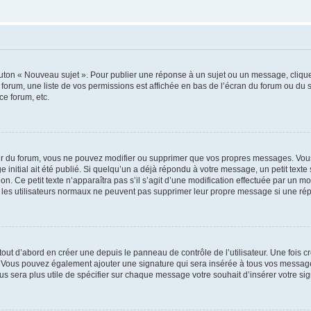
outon « Nouveau sujet ». Pour publier une réponse à un sujet ou un message, cliqu
 forum, une liste de vos permissions est affichée en bas de l’écran du forum ou du
ce forum, etc.
r du forum, vous ne pouvez modifier ou supprimer que vos propres messages. Vou
 initial ait été publié. Si quelqu’un a déjà répondu à votre message, un petit text
ion. Ce petit texte n’apparaîtra pas s’il s’agit d’une modification effectuée par un 
ue les utilisateurs normaux ne peuvent pas supprimer leur propre message si une ré
ut d’abord en créer une depuis le panneau de contrôle de l’utilisateur. Une fois c
ure. Vous pouvez également ajouter une signature qui sera insérée à tous vos mess
 vous sera plus utile de spécifier sur chaque message votre souhait d’insérer votre si