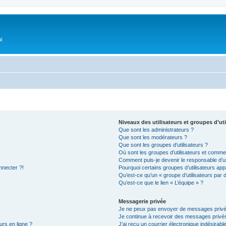
i
Niveaux des utilisateurs et groupes d’uti
Que sont les administrateurs ?
Que sont les modérateurs ?
Que sont les groupes d’utilisateurs ?
Où sont les groupes d’utilisateurs et commen
Comment puis-je devenir le responsable d’un
nnecter ?!
Pourquoi certains groupes d’utilisateurs app
Qu’est-ce qu’un « groupe d’utilisateurs par 
Qu’est-ce que le lien « L’équipe » ?
Messagerie privée
Je ne peux pas envoyer de messages privé
Je continue à recevoir des messages privés 
urs en ligne ?
J’ai reçu un courrier électronique indésirabl