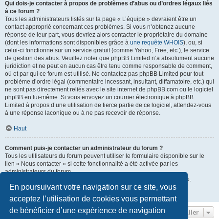
Qui dois-je contacter à propos de problèmes d’abus ou d’ordres légaux liés
à ce forum ?
Tous les administrateurs listés sur la page « L’équipe » devraient être un
contact approprié concernant ces problèmes. Si vous n’obtenez aucune
réponse de leur part, vous devriez alors contacter le propriétaire du domaine
(dont les informations sont disponibles grâce à
une requête WHOIS
), ou, si
celui-ci fonctionne sur un service gratuit (comme Yahoo, Free, etc.), le service
de gestion des abus. Veuillez noter que phpBB Limited n’a absolument aucune
juridiction et ne peut en aucun cas être tenu comme responsable de comment,
où et par qui ce forum est utilisé. Ne contactez pas phpBB Limited pour tout
problème d’ordre légal (commentaire incessant, insultant, diffamatoire, etc.) qui
ne sont pas directement reliés avec le site internet de phpBB.com ou le logiciel
phpBB en lui-même. Si vous envoyez un courrier électronique à phpBB
Limited à propos d’une utilisation de tierce partie de ce logiciel, attendez-vous
à une réponse laconique ou à ne pas recevoir de réponse.
Haut
Comment puis-je contacter un administrateur du forum ?
Tous les utilisateurs du forum peuvent utiliser le formulaire disponible sur le
lien « Nous contacter » si cette fonctionnalité a été activée par les
administrateurs du forum.
Les membres du forum peuvent également utiliser le lien « L’équipe ».
En poursuivant votre navigation sur ce site, vous
Haut
acceptez l’utilisation de cookies vous permettant
de bénéficier d’une expérience de navigation
Aller