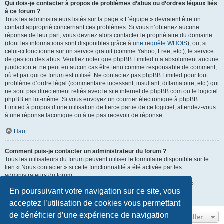
Qui dois-je contacter à propos de problèmes d’abus ou d’ordres légaux liés
à ce forum ?
Tous les administrateurs listés sur la page « L’équipe » devraient être un
contact approprié concernant ces problèmes. Si vous n’obtenez aucune
réponse de leur part, vous devriez alors contacter le propriétaire du domaine
(dont les informations sont disponibles grâce à
une requête WHOIS
), ou, si
celui-ci fonctionne sur un service gratuit (comme Yahoo, Free, etc.), le service
de gestion des abus. Veuillez noter que phpBB Limited n’a absolument aucune
juridiction et ne peut en aucun cas être tenu comme responsable de comment,
où et par qui ce forum est utilisé. Ne contactez pas phpBB Limited pour tout
problème d’ordre légal (commentaire incessant, insultant, diffamatoire, etc.) qui
ne sont pas directement reliés avec le site internet de phpBB.com ou le logiciel
phpBB en lui-même. Si vous envoyez un courrier électronique à phpBB
Limited à propos d’une utilisation de tierce partie de ce logiciel, attendez-vous
à une réponse laconique ou à ne pas recevoir de réponse.
Haut
Comment puis-je contacter un administrateur du forum ?
Tous les utilisateurs du forum peuvent utiliser le formulaire disponible sur le
lien « Nous contacter » si cette fonctionnalité a été activée par les
administrateurs du forum.
Les membres du forum peuvent également utiliser le lien « L’équipe ».
En poursuivant votre navigation sur ce site, vous
Haut
acceptez l’utilisation de cookies vous permettant
de bénéficier d’une expérience de navigation
Aller