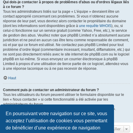
Qui dois-je contacter à propos de problèmes d’abus ou d’ordres légaux liés
à ce forum ?
Tous les administrateurs listés sur la page « L’équipe » devraient être un
contact approprié concernant ces problèmes. Si vous n’obtenez aucune
réponse de leur part, vous devriez alors contacter le propriétaire du domaine
(dont les informations sont disponibles grâce à
une requête WHOIS
), ou, si
celui-ci fonctionne sur un service gratuit (comme Yahoo, Free, etc.), le service
de gestion des abus. Veuillez noter que phpBB Limited n’a absolument aucune
juridiction et ne peut en aucun cas être tenu comme responsable de comment,
où et par qui ce forum est utilisé. Ne contactez pas phpBB Limited pour tout
problème d’ordre légal (commentaire incessant, insultant, diffamatoire, etc.) qui
ne sont pas directement reliés avec le site internet de phpBB.com ou le logiciel
phpBB en lui-même. Si vous envoyez un courrier électronique à phpBB
Limited à propos d’une utilisation de tierce partie de ce logiciel, attendez-vous
à une réponse laconique ou à ne pas recevoir de réponse.
Haut
Comment puis-je contacter un administrateur du forum ?
Tous les utilisateurs du forum peuvent utiliser le formulaire disponible sur le
lien « Nous contacter » si cette fonctionnalité a été activée par les
administrateurs du forum.
Les membres du forum peuvent également utiliser le lien « L’équipe ».
En poursuivant votre navigation sur ce site, vous
Haut
acceptez l’utilisation de cookies vous permettant
de bénéficier d’une expérience de navigation
Aller