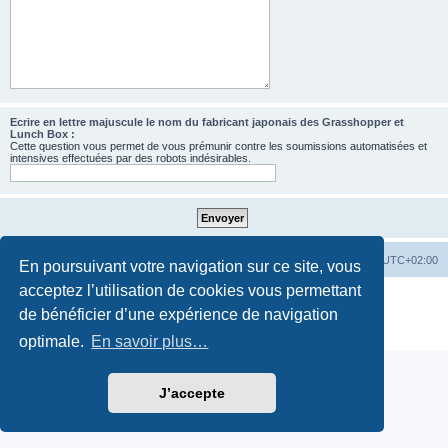
Ecrire en lettre majuscule le nom du fabricant japonais des Grasshopper et
Lunch Box :
Cette question vous permet de vous prémunir contre les soumissions automatisées et
intensives effectuées par des robots indésirables.
Accueil
Accueil RC-Vintage
Fuseau horaire sur
UTC+02:00
En poursuivant votre navigation sur ce site, vous
acceptez l’utilisation de cookies vous permettant
Développé par
phpBB
® Forum Software © phpBB Limited
de bénéficier d’une expérience de navigation
Traduction française officielle
©
Qiaeru
Confidentialité
|
Conditions
optimale.
En savoir plus…
J’accepte