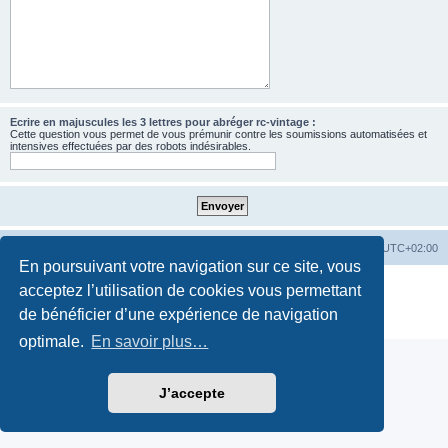
Ecrire en majuscules les 3 lettres pour abréger rc-vintage :
Cette question vous permet de vous prémunir contre les soumissions automatisées et
intensives effectuées par des robots indésirables.
Accueil
Accueil RC-Vintage
Fuseau horaire sur
UTC+02:00
En poursuivant votre navigation sur ce site, vous
Développé par
phpBB
® Forum Software © phpBB Limited
acceptez l’utilisation de cookies vous permettant
Traduction française officielle
©
Qiaeru
de bénéficier d’une expérience de navigation
Confidentialité
|
Conditions
optimale.
En savoir plus…
J’accepte