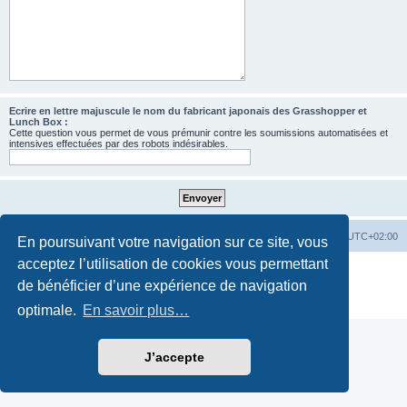
Ecrire en lettre majuscule le nom du fabricant japonais des Grasshopper et
Lunch Box :
Cette question vous permet de vous prémunir contre les soumissions automatisées et
intensives effectuées par des robots indésirables.
Accueil
Accueil RC-Vintage
Fuseau horaire sur
UTC+02:00
En poursuivant votre navigation sur ce site, vous
acceptez l’utilisation de cookies vous permettant
Développé par
phpBB
® Forum Software © phpBB Limited
de bénéficier d’une expérience de navigation
Traduction française officielle
©
Qiaeru
Confidentialité
|
Conditions
optimale.
En savoir plus…
J’accepte